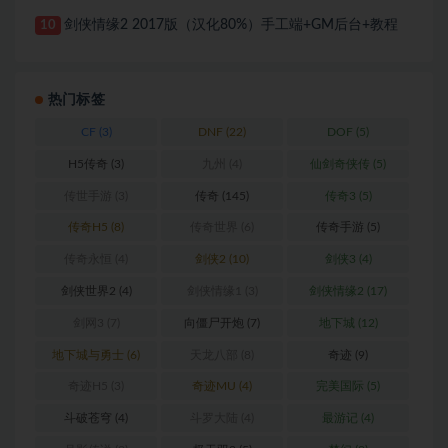
剑侠情缘2 2017版（汉化80%）手工端+GM后台+教程
10
热门标签
CF
(3)
DNF
(22)
DOF
(5)
H5传奇
(3)
九州
(4)
仙剑奇侠传
(5)
传世手游
(3)
传奇
(145)
传奇3
(5)
传奇H5
(8)
传奇世界
(6)
传奇手游
(5)
传奇永恒
(4)
剑侠2
(10)
剑侠3
(4)
剑侠世界2
(4)
剑侠情缘1
(3)
剑侠情缘2
(17)
剑网3
(7)
向僵尸开炮
(7)
地下城
(12)
地下城与勇士
(6)
天龙八部
(8)
奇迹
(9)
奇迹H5
(3)
奇迹MU
(4)
完美国际
(5)
斗破苍穹
(4)
斗罗大陆
(4)
最游记
(4)