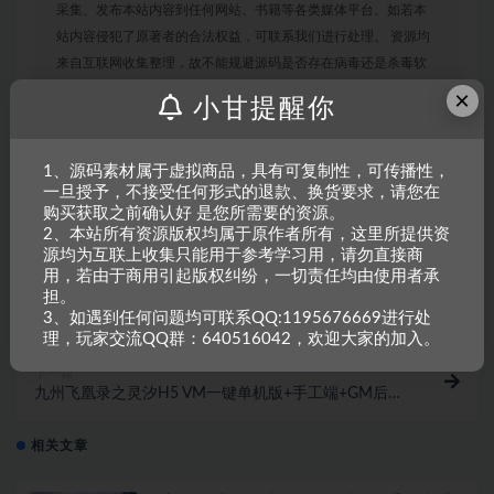
采集、发布本站内容到任何网站、书籍等各类媒体平台。如若本
站内容侵犯了原著者的合法权益，可联系我们进行处理。 资源均
来自互联网收集整理，故不能规避源码是否存在病毒还是杀毒软
件误报的情况，需要大家在使用前自行进行甄别。
×
小甘提醒你
1、源码素材属于虚拟商品，具有可复制性，可传播性，
收藏
链接
一旦授予，不接受任何形式的退款、换货要求，请您在
购买获取之前确认好 是您所需要的资源。
2、本站所有资源版权均属于原作者所有，这里所提供资
源均为互联上收集只能用于参考学习用，请勿直接商
用，若由于商用引起版权纠纷，一切责任均由使用者承
上一篇
担。
页游：萌将三国VM一键单机版+手工端+教程
3、如遇到任何问题均可联系QQ:1195676669进行处
理，玩家交流QQ群：640516042，欢迎大家的加入。
下一篇
九州飞凰录之灵汐H5 VM一键单机版+手工端+GM后台
+教程
相关文章