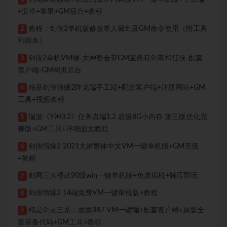
+安卓+苹果+GM后台+教程
教程：剑侠2单机版修改单人藏剑及GM命令使用（附工具
2
和脚本）
剑侠2单机VM端-大神整合带GM宝典有剑尊和任侠-配套
3
客户端-GM网页后台
精品剑侠情缘2降龙端手工端+配套客户端+注册网站+GM
4
工具+视频教程
端游《Y神3.2》任务真端1.2 超级8G小内存 第三版优化完
5
善版+GM工具+详细图文教程
剑侠情缘2 2021大屏繁体中文VM一键单机版+GM充值
6
+教程
剑网三大橙武90级win一键单机版+免虚拟机+解压即玩
7
剑侠情缘2 14端免费VM一键单机版+教程
8
精品剑灵三系：囡囡387 VM一键端+配套客户端+原版全
9
套装备代码+GM工具+教程