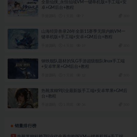
全新仙侠_永恒仙域VM一键单机版+手工端+安
卓+GM后台+教程
手游源码
1 天前
7
300
山海经异兽录26年全新11赛季无限内购VM一
键单机版+手工端+安卓+GM后台+教程
手游源码
4 天前
19
300
钢铁舰队题材的SLG手游超级舰队linux手工端
+安卓苹果+GM后台+教程
手游源码
5 天前
12
300
热靴浆糊9职业最新版手工端+安卓苹果+GM后
台+教程
手游源码
1 周前
36
300
销量排行榜
热靴浆糊桂赖7职业代金券内购版VM一键单机版+手工端
1