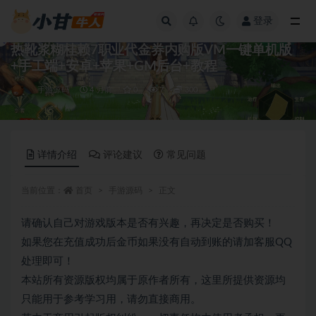
登录
全部
热靴浆糊桂赖7职业代金券内购版VM一键单机版
+手工端+安卓+苹果+GM后台+教程
手游源码
4 月前
0
7
300
详情介绍
评论建议
常见问题
当前位置：
首页
手游源码
正文
请确认自己对游戏版本是否有兴趣，再决定是否购买！
如果您在充值成功后金币如果没有自动到账的请加客服QQ
处理即可！
本站所有资源版权均属于原作者所有，这里所提供资源均
只能用于参考学习用，请勿直接商用。