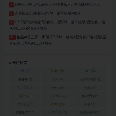
剑网三大橙武90级win一键单机版+免虚拟机+解压即玩
7
剑侠情缘2 14端免费VM一键单机版+教程
8
2017版剑侠情缘2汉化第二版VM一键单机版+配套客户端
9
+GM工具GM命令+教程
精品剑灵三系：囡囡387 VM一键端+配套客户端+原版全
10
套装备代码+GM工具+教程
热门标签
CF
(3)
DNF
(22)
DOF
(5)
H5传奇
(3)
九州
(4)
仙剑奇侠传
(5)
传世手游
(3)
传奇
(145)
传奇3
(5)
传奇H5
(8)
传奇世界
(6)
传奇手游
(5)
传奇永恒
(4)
剑侠2
(10)
剑侠3
(4)
剑侠世界2
(4)
剑侠情缘1
(3)
剑侠情缘2
(17)