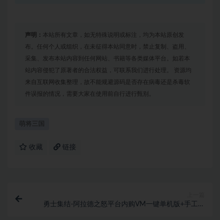
声明：
本站所有文章，如无特殊说明或标注，均为本站原创发
布。任何个人或组织，在未征得本站同意时，禁止复制、盗用、
采集、发布本站内容到任何网站、书籍等各类媒体平台。如若本
站内容侵犯了原著者的合法权益，可联系我们进行处理。 资源均
来自互联网收集整理，故不能规避源码是否存在病毒还是杀毒软
件误报的情况，需要大家在使用前自行进行甄别。
萌将三国
收藏
链接
上一篇
勇士集结-阿拉德之怒平台内购VM一键单机版+手工端
+源码资源+安卓+苹果+GM后台+教程