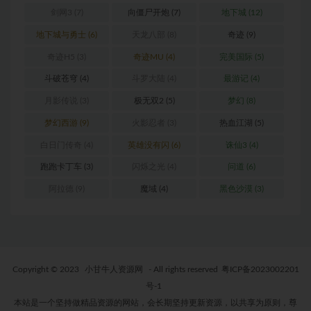
剑网3
(7)
向僵尸开炮
(7)
地下城
(12)
地下城与勇士
(6)
天龙八部
(8)
奇迹
(9)
奇迹H5
(3)
奇迹MU
(4)
完美国际
(5)
斗破苍穹
(4)
斗罗大陆
(4)
最游记
(4)
月影传说
(3)
极无双2
(5)
梦幻
(8)
梦幻西游
(9)
火影忍者
(3)
热血江湖
(5)
白日门传奇
(4)
英雄没有闪
(6)
诛仙3
(4)
跑跑卡丁车
(3)
闪烁之光
(4)
问道
(6)
阿拉德
(9)
魔域
(4)
黑色沙漠
(3)
Copyright © 2023
小甘牛人资源网
- All rights reserved
粤ICP备2023002201
号-1
本站是一个坚持做精品资源的网站，会长期坚持更新资源，以共享为原则，尊