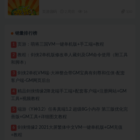
页游源码
2 周前
16
100
销量排行榜
页游：萌将三国VM一键单机版+手工端+教程
1
教程：剑侠2单机版修改单人藏剑及GM命令使用（附工具
2
和脚本）
剑侠2单机VM端-大神整合带GM宝典有剑尊和任侠-配套
3
客户端-GM网页后台
精品剑侠情缘2降龙端手工端+配套客户端+注册网站+GM
4
工具+视频教程
端游《Y神3.2》任务真端1.2 超级8G小内存 第三版优化完
5
善版+GM工具+详细图文教程
剑侠情缘2 2021大屏繁体中文VM一键单机版+GM充值
6
+教程