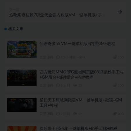
下一篇
热靴浆糊桂赖7职业代金券内购版VM一键单机版+手工
端+安卓+苹果+GM后台+教程
相关文章
仙语奇缘h5 VM一键单机版+内置GM+教程
页游源码
20 小时前
9
100
西方魔幻MMORPG魔域网页版0813更新手工端
+GM后台+邮件后台+搭建教程
页游源码
7 天前
10
100
横扫天下局域网微端VM一键单机版+微端+GM
工具+教程
页游源码
2 周前
19
300
欢乐果子H5 win一键单机版+lin手工端+教程