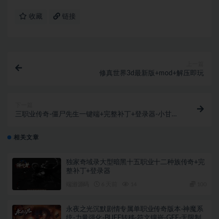
收藏
链接
上一篇
修真世界3d最新版+mod+解压即玩
下一篇
三职业传奇-僵尸先生一键端+完整补丁+登录器-小甘整
理
相关文章
独家奇域录大型暗黑十五职业十二种族传奇+完
整补丁+登录器
端游源码
6 天前
14
100
永夜之光沉默剧情专属单职业传奇版本-神魔系
统-力量强化-BUFF转移-符文镶嵌-GEE-无限制