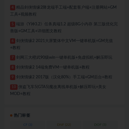
精品剑侠情缘2降龙端手工端+配套客户端+注册网站+GM
4
工具+视频教程
端游《Y神3.2》任务真端1.2 超级8G小内存 第三版优化完
5
善版+GM工具+详细图文教程
剑侠情缘2 2021大屏繁体中文VM一键单机版+GM充值
6
+教程
剑网三大橙武90级win一键单机版+免虚拟机+解压即玩
7
剑侠情缘2 14端免费VM一键单机版+教程
8
剑侠情缘2 2017版（汉化80%）手工端+GM后台+教程
9
侠盗飞车5(GTA5)魔改离线单机版+解压即玩+美女
10
MOD+教程
热门标签
CF
(3)
DNF
(22)
DOF
(5)