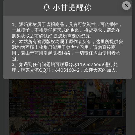
×
小甘提醒你
1、源码素材属于虚拟商品，具有可复制性，可传播性，
一旦授予，不接受任何形式的退款、换货要求，请您在
购买获取之前确认好 是您所需要的资源。
2、本站所有资源版权均属于原作者所有，这里所提供资
源均为互联上收集只能用于参考学习用，请勿直接商
用，若由于商用引起版权纠纷，一切责任均由使用者承
担。
3、如遇到任何问题均可联系QQ:1195676669进行处
理，玩家交流QQ群：640516042，欢迎大家的加入。