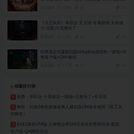
M2+完整补丁+登录器
端游源码
1 周前
18
100
《火之灰烬》单职业-五大陆-专属剧情-天命抽
卡-无限刀-完整补丁
端游源码
2 周前
16
100
经典复古华夏耐玩版virtualbox虚拟机一键端+完
整客户端+GM+教程
端游源码
3 天前
18
300
销量排行榜
免费：单职业-十里桃花一键端+完整补丁+登录器
1
教程：剑侠2单机版修改单人藏剑及GM命令使用（附工具
2
和脚本）
剑侠2单机VM端-大神整合带GM宝典有剑尊和任侠-配套
3
客户端-GM网页后台