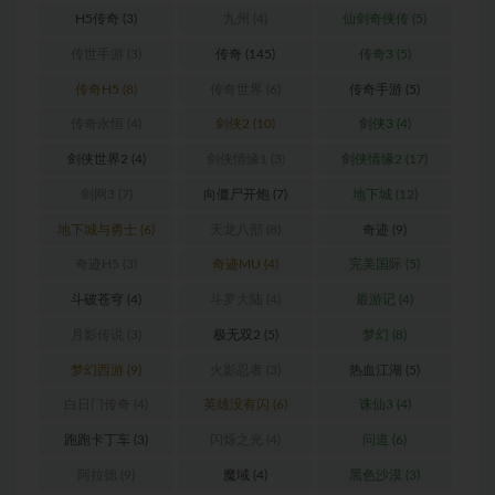
H5传奇
(3)
九州
(4)
仙剑奇侠传
(5)
传世手游
(3)
传奇
(145)
传奇3
(5)
传奇H5
(8)
传奇世界
(6)
传奇手游
(5)
传奇永恒
(4)
剑侠2
(10)
剑侠3
(4)
剑侠世界2
(4)
剑侠情缘1
(3)
剑侠情缘2
(17)
剑网3
(7)
向僵尸开炮
(7)
地下城
(12)
地下城与勇士
(6)
天龙八部
(8)
奇迹
(9)
奇迹H5
(3)
奇迹MU
(4)
完美国际
(5)
斗破苍穹
(4)
斗罗大陆
(4)
最游记
(4)
月影传说
(3)
极无双2
(5)
梦幻
(8)
梦幻西游
(9)
火影忍者
(3)
热血江湖
(5)
白日门传奇
(4)
英雄没有闪
(6)
诛仙3
(4)
跑跑卡丁车
(3)
闪烁之光
(4)
问道
(6)
阿拉德
(9)
魔域
(4)
黑色沙漠
(3)