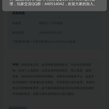
联系我们
理，玩家交流QQ群：640516042，欢迎大家的加入。
其他信息
有效期
购买后 7 天内有效
最近更新
2026年01月11日
下载遇到问题？可联系客服QQ:1195676669反馈
声明：
本站所有文章，如无特殊说明或标注，均为本站原创发
布。任何个人或组织，在未征得本站同意时，禁止复制、盗用、
采集、发布本站内容到任何网站、书籍等各类媒体平台。如若本
站内容侵犯了原著者的合法权益，可联系我们进行处理。 资源均
来自互联网收集整理，故不能规避源码是否存在病毒还是杀毒软
件误报的情况，需要大家在使用前自行进行甄别。
修真世界3d