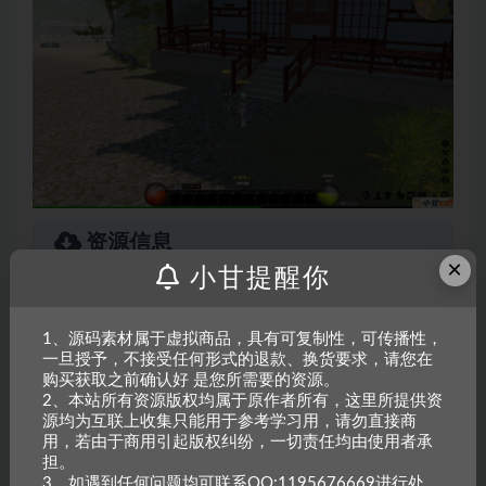
资源信息
×
小甘提醒你
普通用户特权：
100金币
1、源码素材属于虚拟商品，具有可复制性，可传播性，
会员用户特权：
60金币
6折
一旦授予，不接受任何形式的退款、换货要求，请您在
购买获取之前确认好 是您所需要的资源。
永久会员用户特权：
免费
推荐
2、本站所有资源版权均属于原作者所有，这里所提供资
源均为互联上收集只能用于参考学习用，请勿直接商
登录后下载
用，若由于商用引起版权纠纷，一切责任均由使用者承
担。
3、如遇到任何问题均可联系QQ:1195676669进行处