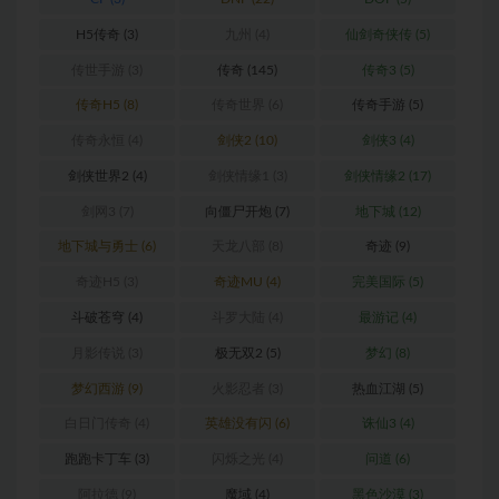
H5传奇
(3)
九州
(4)
仙剑奇侠传
(5)
传世手游
(3)
传奇
(145)
传奇3
(5)
传奇H5
(8)
传奇世界
(6)
传奇手游
(5)
传奇永恒
(4)
剑侠2
(10)
剑侠3
(4)
剑侠世界2
(4)
剑侠情缘1
(3)
剑侠情缘2
(17)
剑网3
(7)
向僵尸开炮
(7)
地下城
(12)
地下城与勇士
(6)
天龙八部
(8)
奇迹
(9)
奇迹H5
(3)
奇迹MU
(4)
完美国际
(5)
斗破苍穹
(4)
斗罗大陆
(4)
最游记
(4)
月影传说
(3)
极无双2
(5)
梦幻
(8)
梦幻西游
(9)
火影忍者
(3)
热血江湖
(5)
白日门传奇
(4)
英雄没有闪
(6)
诛仙3
(4)
跑跑卡丁车
(3)
闪烁之光
(4)
问道
(6)
阿拉德
(9)
魔域
(4)
黑色沙漠
(3)