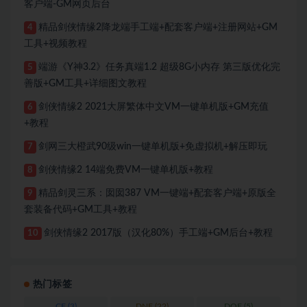
客户端-GM网页后台
精品剑侠情缘2降龙端手工端+配套客户端+注册网站+GM
4
工具+视频教程
端游《Y神3.2》任务真端1.2 超级8G小内存 第三版优化完
5
善版+GM工具+详细图文教程
剑侠情缘2 2021大屏繁体中文VM一键单机版+GM充值
6
+教程
剑网三大橙武90级win一键单机版+免虚拟机+解压即玩
7
剑侠情缘2 14端免费VM一键单机版+教程
8
精品剑灵三系：囡囡387 VM一键端+配套客户端+原版全
9
套装备代码+GM工具+教程
剑侠情缘2 2017版（汉化80%）手工端+GM后台+教程
10
热门标签
CF
(3)
DNF
(22)
DOF
(5)