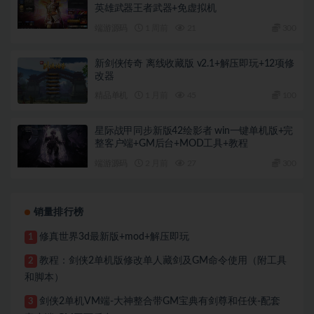
英雄武器王者武器+免虚拟机
端游源码
1 周前
21
300
新剑侠传奇 离线收藏版 v2.1+解压即玩+12项修
改器
精品单机
1 月前
45
100
星际战甲同步新版42绘影者 win一键单机版+完
整客户端+GM后台+MOD工具+教程
端游源码
2 月前
27
300
销量排行榜
修真世界3d最新版+mod+解压即玩
1
教程：剑侠2单机版修改单人藏剑及GM命令使用（附工具
2
和脚本）
剑侠2单机VM端-大神整合带GM宝典有剑尊和任侠-配套
3