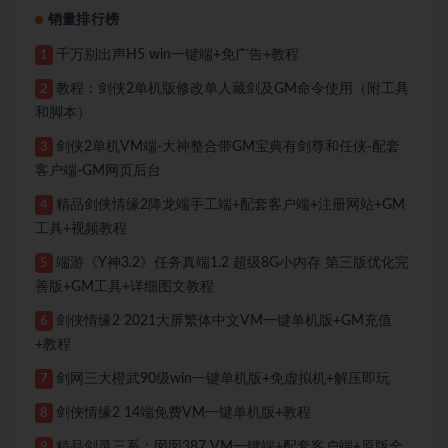
销量排行榜
千万别出声H5 win一键端+免广告+教程
1
教程：剑侠2单机版修改单人藏剑及GM命令使用（附工具
2
和脚本）
剑侠2单机VM端-大神整合带GM宝典有剑尊和任侠-配套
3
客户端-GM网页后台
精品剑侠情缘2降龙端手工端+配套客户端+注册网站+GM
4
工具+视频教程
端游《Y神3.2》任务真端1.2 超级8G小内存 第三版优化完
5
善版+GM工具+详细图文教程
剑侠情缘2 2021大屏繁体中文VM一键单机版+GM充值
6
+教程
剑网三大橙武90级win一键单机版+免虚拟机+解压即玩
7
剑侠情缘2 14端免费VM一键单机版+教程
8
精品剑灵三系：囡囡387 VM一键端+配套客户端+原版全
9