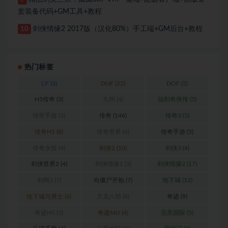
套装备代码+GM工具+教程
剑侠情缘2 2017版（汉化80%）手工端+GM后台+教程
10
热门标签
CF
(3)
DNF
(22)
DOF
(5)
H5传奇
(3)
九州
(4)
仙剑奇侠传
(5)
传世手游
(3)
传奇
(146)
传奇3
(5)
传奇H5
(8)
传奇世界
(6)
传奇手游
(5)
传奇永恒
(4)
剑侠2
(10)
剑侠3
(4)
剑侠世界2
(4)
剑侠情缘1
(3)
剑侠情缘2
(17)
剑网3
(7)
向僵尸开炮
(7)
地下城
(12)
地下城与勇士
(6)
天龙八部
(8)
奇迹
(9)
奇迹H5
(3)
奇迹MU
(4)
完美国际
(5)