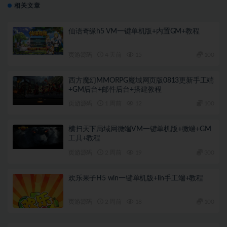
相关文章
仙语奇缘h5 VM一键单机版+内置GM+教程
页游源码
4 天前
15
100
西方魔幻MMORPG魔域网页版0813更新手工端
+GM后台+邮件后台+搭建教程
页游源码
1 周前
12
100
横扫天下局域网微端VM一键单机版+微端+GM
工具+教程
页游源码
2 周前
19
300
欢乐果子H5 win一键单机版+lin手工端+教程
页游源码
2 周前
18
100