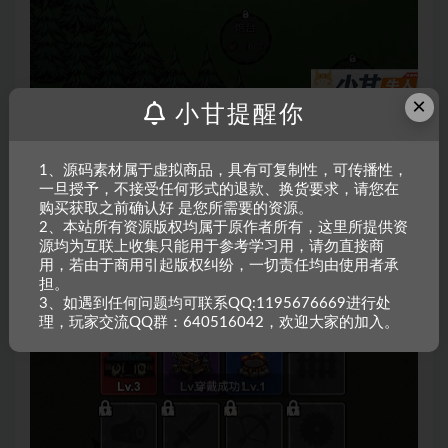
×
小甘提醒你
1、源码素材属于虚拟商品，具有可复制性，可传播性，
一旦授予，不接受任何形式的退款、换货要求，请您在
购买获取之前确认好 是您所需要的资源。
2、本站所有资源版权均属于原作者所有，这里所提供资
源均为互联上收集只能用于参考学习用，请勿直接商
用，若由于商用引起版权纠纷，一切责任均由使用者承
担。
3、如遇到任何问题均可联系QQ:1195676669进行处
理，玩家交流QQ群：640516042，欢迎大家的加入。