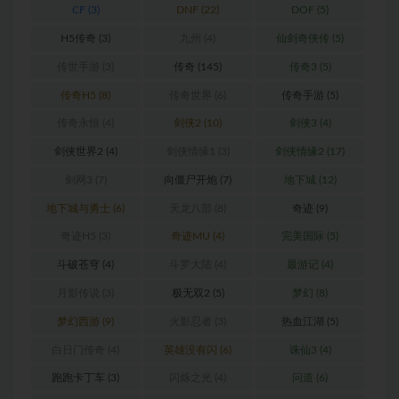
CF
(3)
DNF
(22)
DOF
(5)
H5传奇
(3)
九州
(4)
仙剑奇侠传
(5)
传世手游
(3)
传奇
(145)
传奇3
(5)
传奇H5
(8)
传奇世界
(6)
传奇手游
(5)
传奇永恒
(4)
剑侠2
(10)
剑侠3
(4)
剑侠世界2
(4)
剑侠情缘1
(3)
剑侠情缘2
(17)
剑网3
(7)
向僵尸开炮
(7)
地下城
(12)
地下城与勇士
(6)
天龙八部
(8)
奇迹
(9)
奇迹H5
(3)
奇迹MU
(4)
完美国际
(5)
斗破苍穹
(4)
斗罗大陆
(4)
最游记
(4)
月影传说
(3)
极无双2
(5)
梦幻
(8)
梦幻西游
(9)
火影忍者
(3)
热血江湖
(5)
白日门传奇
(4)
英雄没有闪
(6)
诛仙3
(4)
跑跑卡丁车
(3)
闪烁之光
(4)
问道
(6)