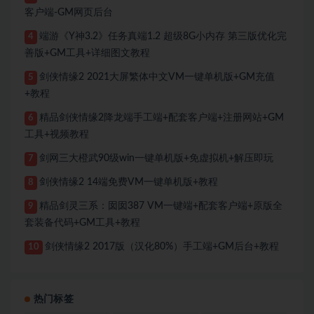
客户端-GM网页后台
端游《Y神3.2》任务真端1.2 超级8G小内存 第三版优化完
4
善版+GM工具+详细图文教程
剑侠情缘2 2021大屏繁体中文VM一键单机版+GM充值
5
+教程
精品剑侠情缘2降龙端手工端+配套客户端+注册网站+GM
6
工具+视频教程
剑网三大橙武90级win一键单机版+免虚拟机+解压即玩
7
剑侠情缘2 14端免费VM一键单机版+教程
8
精品剑灵三系：囡囡387 VM一键端+配套客户端+原版全
9
套装备代码+GM工具+教程
剑侠情缘2 2017版（汉化80%）手工端+GM后台+教程
10
热门标签