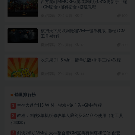
西方魔幻MMORPG魔域网页版0813更新手工端
+GM后台+邮件后台+搭建教程
页游源码
5 天前
7
100
横扫天下局域网微端VM一键单机版+微端+GM
工具+教程
页游源码
2 周前
16
300
欢乐果子H5 win一键单机版+lin手工端+教程
页游源码
2 周前
14
100
销量排行榜
生存大逃亡H5 WIN一键端+免广告+GM+教程
1
教程：剑侠2单机版修改单人藏剑及GM命令使用（附工具
2
和脚本）
剑侠2单机VM端-大神整合带GM宝典有剑尊和任侠-配套
3