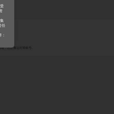
接受
资
收集
责任
群：
沟通，恶意搬运封禁账号。