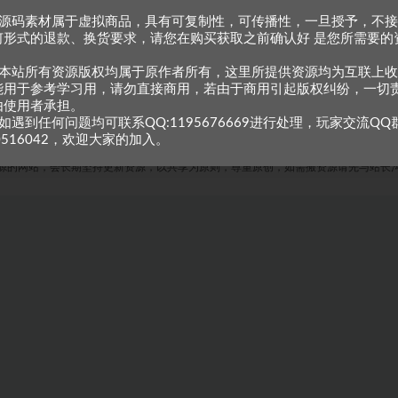
、源码素材属于虚拟商品，具有可复制性，可传播性，一旦授予，不
何形式的退款、换货要求，请您在购买获取之前确认好 是您所需要的
。
、本站所有资源版权均属于原作者所有，这里所提供资源均为互联上
能用于参考学习用，请勿直接商用，若由于商用引起版权纠纷，一切
由使用者承担。
如遇到任何问题均可联系QQ:1195676669进行处理，玩家交流QQ
0516042，欢迎大家的加入。
Copyright © 2023
小甘牛人资源网
- All rights reserved
粤ICP备2023002201号-1
源的网站，会长期坚持更新资源，以共享为原则，尊重原创，如需搬资源请先与站长