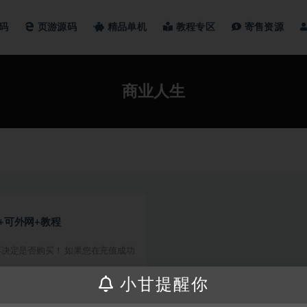
码
页游源码
精品单机
教程专区
寄售资源
商业人生
+可外网+教程
决定是否购买！ 如果您在充值成功
小甘提醒你
150