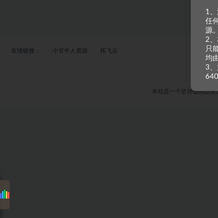
1
任
源
2
只
友情链接：
小甘牛人资源
拓飞云
均
3、
64
本站是一个坚持做精品资