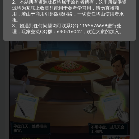
2、本站所有资源版权均属于原作者所有，这里所提供资
源均为互联上收集只能用于参考学习用，请勿直接商
用，若由于商用引起版权纠纷，一切责任均由使用者承
担。
3、如遇到任何问题均可联系QQ:1195676669进行处
理，玩家交流QQ群：640516042，欢迎大家的加入。