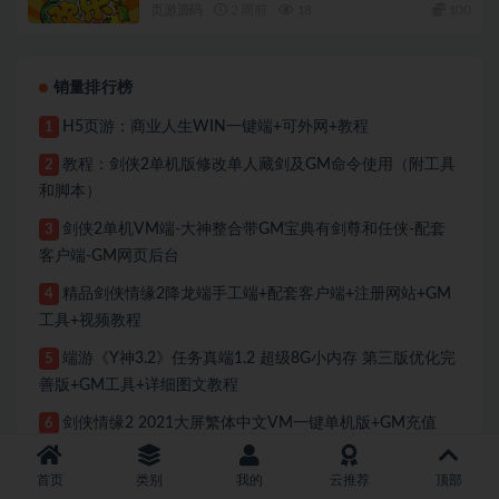
页游源码
2 周前
18
100
销量排行榜
H5页游：商业人生WIN一键端+可外网+教程
1
教程：剑侠2单机版修改单人藏剑及GM命令使用（附工具
2
和脚本）
剑侠2单机VM端-大神整合带GM宝典有剑尊和任侠-配套
3
客户端-GM网页后台
精品剑侠情缘2降龙端手工端+配套客户端+注册网站+GM
4
工具+视频教程
端游《Y神3.2》任务真端1.2 超级8G小内存 第三版优化完
5
善版+GM工具+详细图文教程
剑侠情缘2 2021大屏繁体中文VM一键单机版+GM充值
6
+教程
首页
类别
我的
云推荐
顶部
剑网三大橙武90级win一键单机版+免虚拟机+解压即玩
7