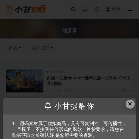
登录
全部
仙唐录
价格
发布日期
页游源码
页游：仙唐录 win一键单机版+可外网+GM工
具+教程
4 月前
3
100
×
小甘提醒你
Copyright © 2023
小甘牛人资源网
- All rights reserved
粤ICP备2023002201
1、源码素材属于虚拟商品，具有可复制性，可传播性，
一旦授予，不接受任何形式的退款、换货要求，请您在
号-1
购买获取之前确认好 是您所需要的资源。
本站是一个坚持做精品资源的网站，会长期坚持更新资源，以共享为原则，尊