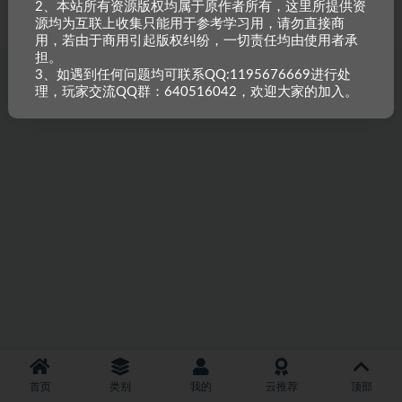
2、本站所有资源版权均属于原作者所有，这里所提供资
重原创，如需搬资源请先与站长沟通，恶意搬运封禁账号。
源均为互联上收集只能用于参考学习用，请勿直接商
用，若由于商用引起版权纠纷，一切责任均由使用者承
担。
3、如遇到任何问题均可联系QQ:1195676669进行处
理，玩家交流QQ群：640516042，欢迎大家的加入。
首页
类别
我的
云推荐
顶部