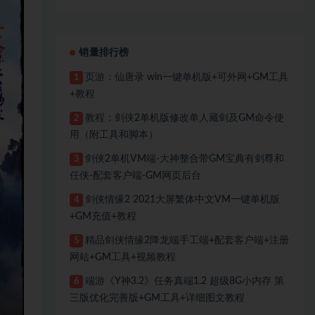
销量排行榜
页游：仙唐录 win一键单机版+可外网+GM工具
1
+教程
教程：剑侠2单机版修改单人藏剑及GM命令使
2
用（附工具和脚本）
剑侠2单机VM端-大神整合带GM宝典有剑尊和
3
任侠-配套客户端-GM网页后台
剑侠情缘2 2021大屏繁体中文VM一键单机版
4
+GM充值+教程
精品剑侠情缘2降龙端手工端+配套客户端+注册
5
网站+GM工具+视频教程
端游《Y神3.2》任务真端1.2 超级8G小内存 第
6
三版优化完善版+GM工具+详细图文教程