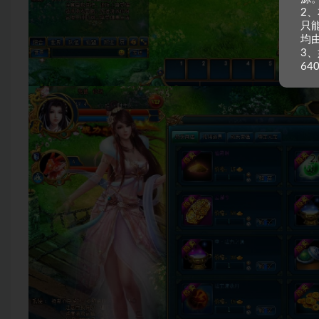
2
只
均
3、
64