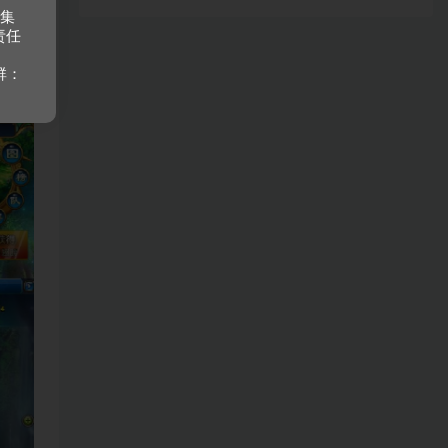
收集
责任
群：