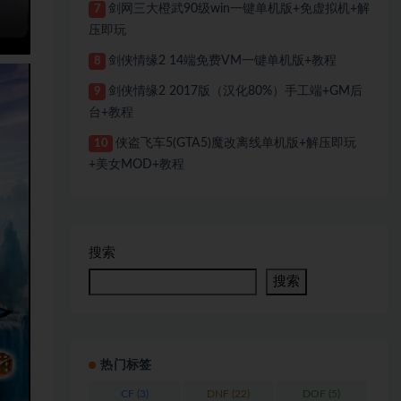
剑网三大橙武90级win一键单机版+免虚拟机+解
7
压即玩
剑侠情缘2 14端免费VM一键单机版+教程
8
剑侠情缘2 2017版（汉化80%）手工端+GM后
9
台+教程
侠盗飞车5(GTA5)魔改离线单机版+解压即玩
10
+美女MOD+教程
搜索
搜索
热门标签
CF
(3)
DNF
(22)
DOF
(5)