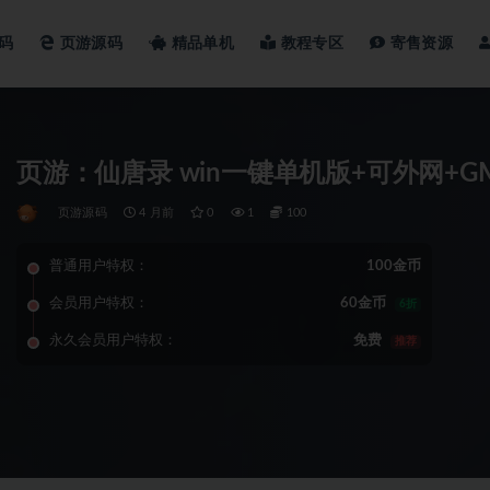
码
页游源码
精品单机
教程专区
寄售资源
页游：仙唐录 win一键单机版+可外网+G
页游源码
4 月前
0
1
100
普通用户特权：
100金币
会员用户特权：
60金币
6折
永久会员用户特权：
免费
推荐