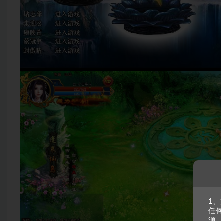
1
任
源