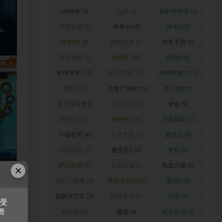
H5传奇
(3)
九州
(4)
仙剑奇侠传
(5)
传世手游
(3)
传奇
(145)
传奇3
(5)
传奇H5
(8)
传奇世界
(6)
传奇手游
(5)
传奇永恒
(4)
剑侠2
(10)
剑侠3
(4)
剑侠世界2
(4)
剑侠情缘1
(3)
剑侠情缘2
(17)
剑网3
(7)
向僵尸开炮
(7)
地下城
(12)
地下城与勇士
天龙八部
(8)
奇迹
(9)
(6)
奇迹H5
(3)
奇迹MU
(4)
完美国际
(5)
斗破苍穹
(4)
斗罗大陆
(4)
最游记
(4)
月影传说
(3)
极无双2
(5)
梦幻
(8)
梦幻西游
(9)
火影忍者
(3)
热血江湖
(5)
×
白日门传奇
(4)
英雄没有闪
(6)
诛仙3
(4)
跑跑卡丁车
(3)
闪烁之光
(4)
问道
(6)
接受
资
阿拉德
(9)
魔域
(4)
黑色沙漠
(3)