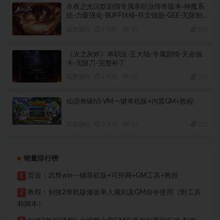
永夜之光沉默剧情专属单职业传奇版本-神魔系
统-力量强化-BUFF转移-符文镶嵌-GEE-无限制
M2+完整补丁+登录器
端游源码
1 周前
18
100
《火之灰烬》单职业-五大陆-专属剧情-天命抽
卡-无限刀-完整补丁
端游源码
2 周前
16
100
仙语奇缘h5 VM一键单机版+内置GM+教程
页游源码
2 天前
14
100
销量排行榜
页游：武尊win一键单机版+可外网+GM工具+教程
1
教程：剑侠2单机版修改单人藏剑及GM命令使用（附工具
2
和脚本）