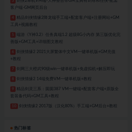
剑侠2单机VM端-大神整合带GM宝典有剑尊和任侠-配套
3
客户端-GM网页后台
精品剑侠情缘2降龙端手工端+配套客户端+注册网站+GM
4
工具+视频教程
端游《Y神3.2》任务真端1.2 超级8G小内存 第三版优化完
5
善版+GM工具+详细图文教程
剑侠情缘2 2021大屏繁体中文VM一键单机版+GM充值
6
+教程
剑网三大橙武90级win一键单机版+免虚拟机+解压即玩
7
剑侠情缘2 14端免费VM一键单机版+教程
8
精品剑灵三系：囡囡387 VM一键端+配套客户端+原版全
9
套装备代码+GM工具+教程
剑侠情缘2 2017版（汉化80%）手工端+GM后台+教程
10
热门标签