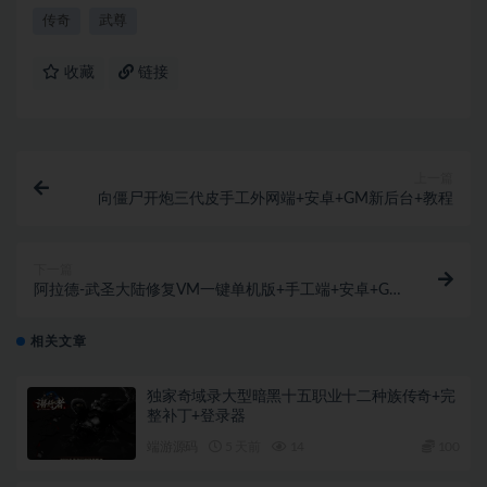
传奇
武尊
收藏
链接
上一篇
向僵尸开炮三代皮手工外网端+安卓+GM新后台+教程
下一篇
阿拉德-武圣大陆修复VM一键单机版+手工端+安卓+GM
后台+教程
相关文章
独家奇域录大型暗黑十五职业十二种族传奇+完
整补丁+登录器
端游源码
5 天前
14
100