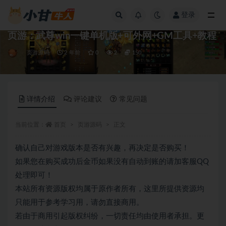
登录
全部
页游：武尊win一键单机版+可外网+GM工具+教程
页游源码
2 年前
0
2
150
详情介绍
评论建议
常见问题
当前位置：
首页
页游源码
正文
确认自己对游戏版本是否有兴趣，再决定是否购买！
如果您在购买成功后金币如果没有自动到账的请加客服QQ
处理即可！
本站所有资源版权均属于原作者所有，这里所提供资源均
只能用于参考学习用，请勿直接商用。
若由于商用引起版权纠纷，一切责任均由使用者承担。更