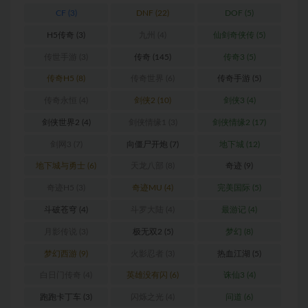
CF
(3)
DNF
(22)
DOF
(5)
H5传奇
(3)
九州
(4)
仙剑奇侠传
(5)
传世手游
(3)
传奇
(145)
传奇3
(5)
传奇H5
(8)
传奇世界
(6)
传奇手游
(5)
传奇永恒
(4)
剑侠2
(10)
剑侠3
(4)
剑侠世界2
(4)
剑侠情缘1
(3)
剑侠情缘2
(17)
剑网3
(7)
向僵尸开炮
(7)
地下城
(12)
地下城与勇士
(6)
天龙八部
(8)
奇迹
(9)
奇迹H5
(3)
奇迹MU
(4)
完美国际
(5)
斗破苍穹
(4)
斗罗大陆
(4)
最游记
(4)
月影传说
(3)
极无双2
(5)
梦幻
(8)
梦幻西游
(9)
火影忍者
(3)
热血江湖
(5)
白日门传奇
(4)
英雄没有闪
(6)
诛仙3
(4)
跑跑卡丁车
(3)
闪烁之光
(4)
问道
(6)