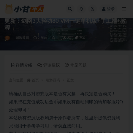
登录
全部
更新：剑网3大轻功80 VM一键单机版+手工端+教
程
端游源码
2 年前
1
23
300
详情介绍
评论建议
常见问题
当前位置：
首页
端游源码
正文
请确认自己对游戏版本是否有兴趣，再决定是否购买！
如果您在充值成功后金币如果没有自动到账的请加客服QQ
处理即可！
本站所有资源版权均属于原作者所有，这里所提供资源均
只能用于参考学习用，请勿直接商用。