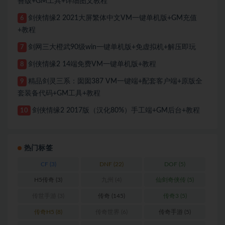
善版+GM工具+详细图文教程
剑侠情缘2 2021大屏繁体中文VM一键单机版+GM充值
6
+教程
剑网三大橙武90级win一键单机版+免虚拟机+解压即玩
7
剑侠情缘2 14端免费VM一键单机版+教程
8
精品剑灵三系：囡囡387 VM一键端+配套客户端+原版全
9
套装备代码+GM工具+教程
剑侠情缘2 2017版（汉化80%）手工端+GM后台+教程
10
热门标签
CF
(3)
DNF
(22)
DOF
(5)
H5传奇
(3)
九州
(4)
仙剑奇侠传
(5)
传世手游
(3)
传奇
(145)
传奇3
(5)
传奇H5
(8)
传奇世界
(6)
传奇手游
(5)