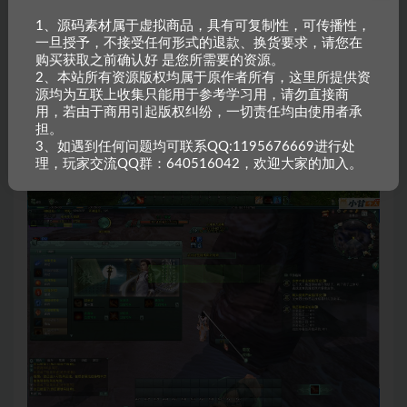
1、源码素材属于虚拟商品，具有可复制性，可传播性，
一旦授予，不接受任何形式的退款、换货要求，请您在
购买获取之前确认好 是您所需要的资源。
2、本站所有资源版权均属于原作者所有，这里所提供资
源均为互联上收集只能用于参考学习用，请勿直接商
用，若由于商用引起版权纠纷，一切责任均由使用者承
担。
3、如遇到任何问题均可联系QQ:1195676669进行处
理，玩家交流QQ群：640516042，欢迎大家的加入。