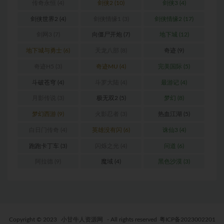
传奇永恒
(4)
剑侠2
(10)
剑侠3
(4)
剑侠世界2
(4)
剑侠情缘1
(3)
剑侠情缘2
(17)
剑网3
(7)
向僵尸开炮
(7)
地下城
(12)
地下城与勇士
(6)
天龙八部
(8)
奇迹
(9)
奇迹H5
(3)
奇迹MU
(4)
完美国际
(5)
斗破苍穹
(4)
斗罗大陆
(4)
最游记
(4)
月影传说
(3)
极无双2
(5)
梦幻
(8)
梦幻西游
(9)
火影忍者
(3)
热血江湖
(5)
白日门传奇
(4)
英雄没有闪
(6)
诛仙3
(4)
跑跑卡丁车
(3)
闪烁之光
(4)
问道
(6)
阿拉德
(9)
魔域
(4)
黑色沙漠
(3)
Copyright © 2023
小甘牛人资源网
- All rights reserved
粤ICP备2023002201