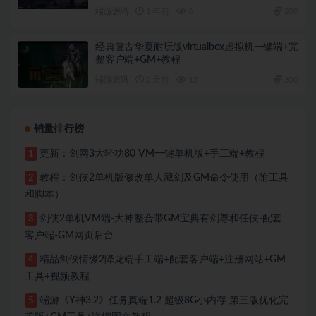
端游源码
1 年前
6
200
经典复古华夏耐玩版virtualbox虚拟机一键端+完
整客户端+GM+教程
端游源码
2 天前
13
300
销量排行榜
更新：剑网3大轻功80 VM一键单机版+手工端+教程
1
教程：剑侠2单机版修改单人藏剑及GM命令使用（附工具
2
和脚本）
剑侠2单机VM端-大神整合带GM宝典有剑尊和任侠-配套
3
客户端-GM网页后台
精品剑侠情缘2降龙端手工端+配套客户端+注册网站+GM
4
工具+视频教程
端游《Y神3.2》任务真端1.2 超级8G小内存 第三版优化完
5