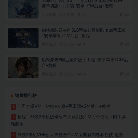
山海经异兽录26年全新11赛季无限内购VM一
键单机版+手工端+安卓+GM后台+教程
手游源码
2 天前
12
300
钢铁舰队题材的SLG手游超级舰队linux手工端
+安卓苹果+GM后台+教程
手游源码
3 天前
10
300
热靴浆糊9职业最新版手工端+安卓苹果+GM后
台+教程
手游源码
5 天前
29
300
销量排行榜
仙圣奇缘VM一键端+安卓+手工端+GM后台+教程
1
教程：剑侠2单机版修改单人藏剑及GM命令使用（附工具
2
和脚本）
剑侠2单机VM端-大神整合带GM宝典有剑尊和任侠-配套
3