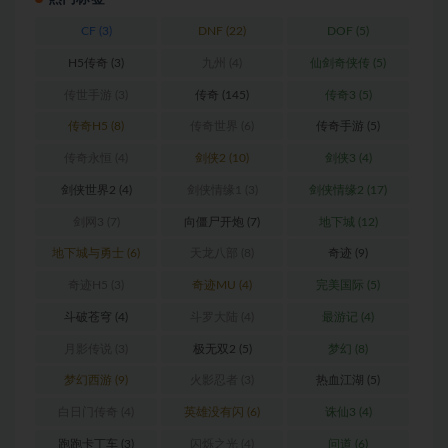
CF
(3)
DNF
(22)
DOF
(5)
H5传奇
(3)
九州
(4)
仙剑奇侠传
(5)
传世手游
(3)
传奇
(145)
传奇3
(5)
传奇H5
(8)
传奇世界
(6)
传奇手游
(5)
传奇永恒
(4)
剑侠2
(10)
剑侠3
(4)
剑侠世界2
(4)
剑侠情缘1
(3)
剑侠情缘2
(17)
剑网3
(7)
向僵尸开炮
(7)
地下城
(12)
地下城与勇士
(6)
天龙八部
(8)
奇迹
(9)
奇迹H5
(3)
奇迹MU
(4)
完美国际
(5)
斗破苍穹
(4)
斗罗大陆
(4)
最游记
(4)
月影传说
(3)
极无双2
(5)
梦幻
(8)
梦幻西游
(9)
火影忍者
(3)
热血江湖
(5)
白日门传奇
(4)
英雄没有闪
(6)
诛仙3
(4)
跑跑卡丁车
(3)
闪烁之光
(4)
问道
(6)