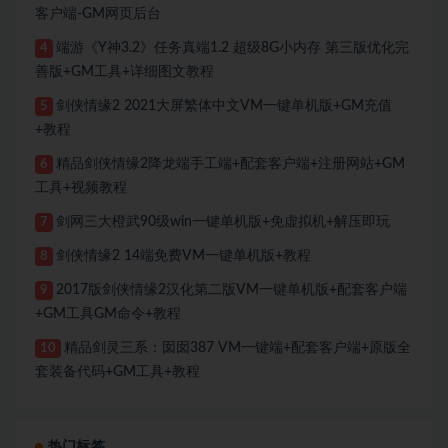
客户端-GM网页后台
端游《Y神3.2》任务真端1.2 超级8G小内存 第三版优化完
4
善版+GM工具+详细图文教程
剑侠情缘2 2021大屏繁体中文VM一键单机版+GM充值
5
+教程
精品剑侠情缘2降龙端手工端+配套客户端+注册网站+GM
6
工具+视频教程
剑网三大橙武90级win一键单机版+免虚拟机+解压即玩
7
剑侠情缘2 14端免费VM一键单机版+教程
8
2017版剑侠情缘2汉化第二版VM一键单机版+配套客户端
9
+GM工具GM命令+教程
精品剑灵三系：囡囡387 VM一键端+配套客户端+原版全
10
套装备代码+GM工具+教程
热门标签