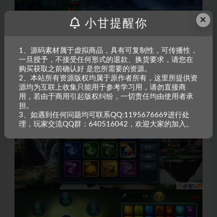
×
小甘提醒你
1、源码素材属于虚拟商品，具有可复制性，可传播性，
一旦授予，不接受任何形式的退款、换货要求，请您在
购买获取之前确认好 是您所需要的资源。
2、本站所有资源版权均属于原作者所有，这里所提供资
源均为互联上收集只能用于参考学习用，请勿直接商
用，若由于商用引起版权纠纷，一切责任均由使用者承
担。
3、如遇到任何问题均可联系QQ:1195676669进行处
理，玩家交流QQ群：640516042，欢迎大家的加入。