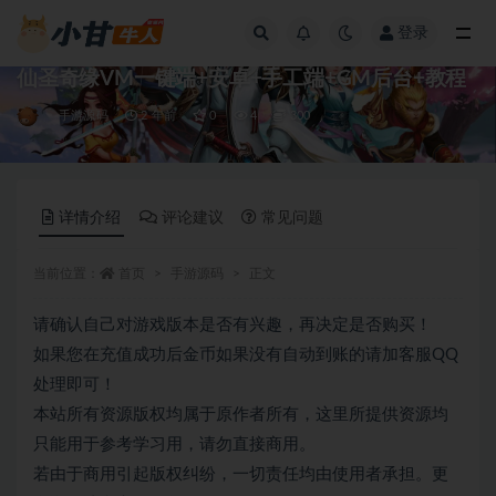
登录
全部
仙圣奇缘VM一键端+安卓+手工端+GM后台+教程
手游源码
2 年前
0
4
300
详情介绍
评论建议
常见问题
当前位置：
首页
手游源码
正文
请确认自己对游戏版本是否有兴趣，再决定是否购买！
如果您在充值成功后金币如果没有自动到账的请加客服QQ
处理即可！
本站所有资源版权均属于原作者所有，这里所提供资源均
只能用于参考学习用，请勿直接商用。
若由于商用引起版权纠纷，一切责任均由使用者承担。更