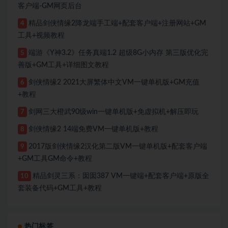
客户端-GM网页后台
精品剑侠情缘2降龙端手工端+配套客户端+注册网站+GM
4
工具+视频教程
端游《Y神3.2》任务真端1.2 超级8G小内存 第三版优化完
5
善版+GM工具+详细图文教程
剑侠情缘2 2021大屏繁体中文VM一键单机版+GM充值
6
+教程
剑网三大橙武90级win一键单机版+免虚拟机+解压即玩
7
剑侠情缘2 14端免费VM一键单机版+教程
8
2017版剑侠情缘2汉化第二版VM一键单机版+配套客户端
9
+GM工具GM命令+教程
精品剑灵三系：囡囡387 VM一键端+配套客户端+原版全
10
套装备代码+GM工具+教程
热门标签