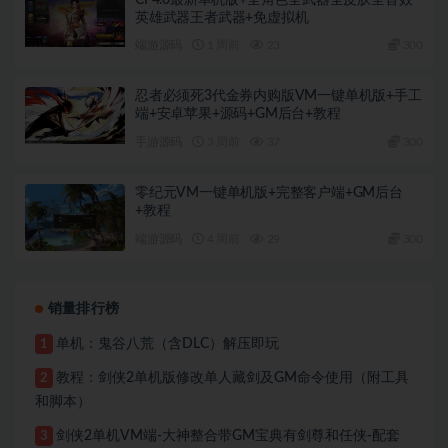
英雄武器王者武器+免虚拟机
端游源码
1 周前
23
300
忍者必须死3代金券内购版VM一键单机版+手工
端+安卓苹果+源码+GM后台+教程
手游源码
3 周前
37
300
零纪元VM一键单机版+完整客户端+GM后台
+教程
端游源码
4 周前
29
300
销量排行榜
单机：鬼谷八荒（含DLC）解压即玩
1
教程：剑侠2单机版修改单人藏剑及GM命令使用（附工具
2
和脚本）
剑侠2单机VM端-大神整合带GM宝典有剑尊和任侠-配套
3