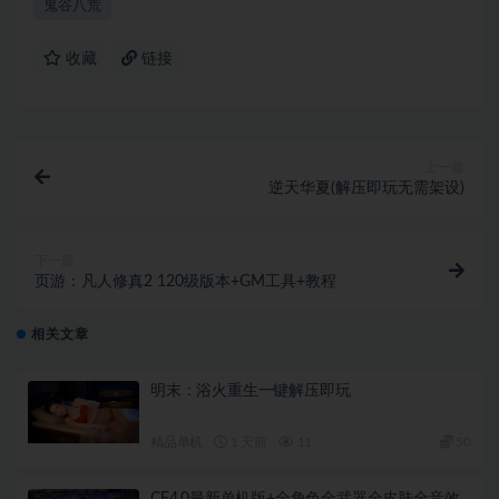
鬼谷八荒
收藏
链接
上一篇
逆天华夏(解压即玩无需架设)
下一篇
页游：凡人修真2 120级版本+GM工具+教程
相关文章
明末：浴火重生一键解压即玩
精品单机
1 天前
11
50
CF4.0最新单机版+全角色全武器全皮肤全音效