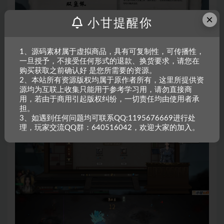
×
小甘提醒你
1、源码素材属于虚拟商品，具有可复制性，可传播性，
一旦授予，不接受任何形式的退款、换货要求，请您在
购买获取之前确认好 是您所需要的资源。
2、本站所有资源版权均属于原作者所有，这里所提供资
源均为互联上收集只能用于参考学习用，请勿直接商
用，若由于商用引起版权纠纷，一切责任均由使用者承
担。
3、如遇到任何问题均可联系QQ:1195676669进行处
理，玩家交流QQ群：640516042，欢迎大家的加入。