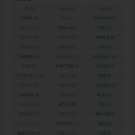
CF
(3)
DNF
(22)
DOF
(5)
H5传奇
(3)
九州
(4)
仙剑奇侠传
(5)
传世手游
(3)
传奇
(146)
传奇3
(5)
传奇H5
(8)
传奇世界
(6)
传奇手游
(5)
传奇永恒
(4)
剑侠2
(10)
剑侠3
(4)
剑侠世界2
(4)
剑侠情缘1
(3)
剑侠情缘2
(17)
剑网3
(7)
向僵尸开炮
(7)
地下城
(12)
地下城与勇士
(6)
天龙八部
(8)
奇迹
(9)
奇迹H5
(3)
奇迹MU
(4)
完美国际
(5)
斗破苍穹
(4)
斗罗大陆
(4)
最游记
(4)
月影传说
(3)
极无双2
(5)
梦幻
(8)
梦幻西游
(9)
火影忍者
(3)
热血江湖
(5)
白日门传奇
(4)
英雄没有闪
(6)
诛仙3
(4)
跑跑卡丁车
(3)
闪烁之光
(4)
问道
(6)