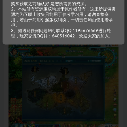
购买获取之前确认好 是您所需要的资源。
2、本站所有资源版权均属于原作者所有，这里所提供资
源均为互联上收集只能用于参考学习用，请勿直接商
用，若由于商用引起版权纠纷，一切责任均由使用者承
担。
3、如遇到任何问题均可联系QQ:1195676669进行处
理，玩家交流QQ群：640516042，欢迎大家的加入。