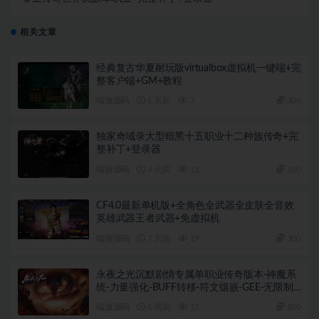
相关文章
经典复古华夏耐玩版virtualbox虚拟机一键端+完
整客户端+GM+教程
端游源码
1 天前
7
300
独家奇域录大型暗黑十五职业十二种族传奇+完
整补丁+登录器
端游源码
4 天前
12
100
CF4.0最新单机版+全角色全武器全皮肤全音效
英雄武器王者武器+免虚拟机
端游源码
7 天前
19
300
永夜之光沉默剧情专属单职业传奇版本-神魔系
统-力量强化-BUFF转移-符文镶嵌-GEE-无限制
M2+完整补丁+登录器
端游源码
1 周前
13
100