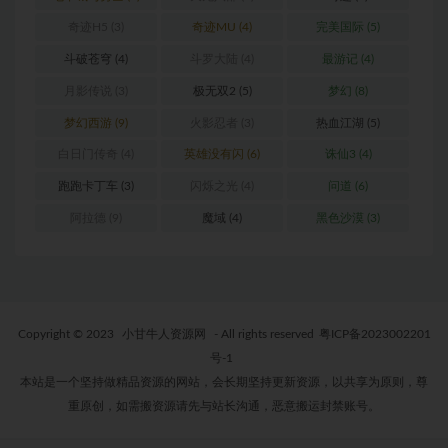
奇迹H5
(3)
奇迹MU
(4)
完美国际
(5)
斗破苍穹
(4)
斗罗大陆
(4)
最游记
(4)
月影传说
(3)
极无双2
(5)
梦幻
(8)
梦幻西游
(9)
火影忍者
(3)
热血江湖
(5)
白日门传奇
(4)
英雄没有闪
(6)
诛仙3
(4)
跑跑卡丁车
(3)
闪烁之光
(4)
问道
(6)
阿拉德
(9)
魔域
(4)
黑色沙漠
(3)
Copyright © 2023
小甘牛人资源网
- All rights reserved
粤ICP备2023002201
号-1
本站是一个坚持做精品资源的网站，会长期坚持更新资源，以共享为原则，尊
重原创，如需搬资源请先与站长沟通，恶意搬运封禁账号。