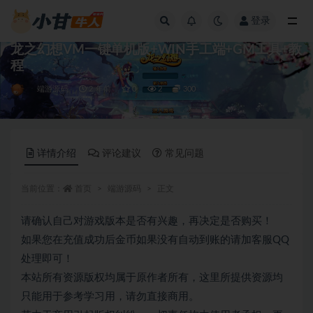
登录
全部
龙之幻想VM一键单机版+WIN手工端+GM工具+教
程
端游源码
2 年前
0
2
300
详情介绍
评论建议
常见问题
当前位置：
首页
端游源码
正文
请确认自己对游戏版本是否有兴趣，再决定是否购买！
如果您在充值成功后金币如果没有自动到账的请加客服QQ
处理即可！
本站所有资源版权均属于原作者所有，这里所提供资源均
只能用于参考学习用，请勿直接商用。