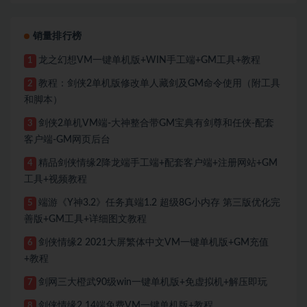
销量排行榜
龙之幻想VM一键单机版+WIN手工端+GM工具+教程
1
教程：剑侠2单机版修改单人藏剑及GM命令使用（附工具
2
和脚本）
剑侠2单机VM端-大神整合带GM宝典有剑尊和任侠-配套
3
客户端-GM网页后台
精品剑侠情缘2降龙端手工端+配套客户端+注册网站+GM
4
工具+视频教程
端游《Y神3.2》任务真端1.2 超级8G小内存 第三版优化完
5
善版+GM工具+详细图文教程
剑侠情缘2 2021大屏繁体中文VM一键单机版+GM充值
6
+教程
剑网三大橙武90级win一键单机版+免虚拟机+解压即玩
7
剑侠情缘2 14端免费VM一键单机版+教程
8