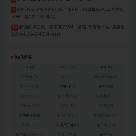
2017版剑侠情缘2汉化第二版VM一键单机版+配套客户端
9
+GM工具GM命令+教程
精品剑灵三系：囡囡387 VM一键端+配套客户端+原版全
10
套装备代码+GM工具+教程
热门标签
CF
(3)
DNF
(22)
DOF
(5)
H5传奇
(3)
九州
(4)
仙剑奇侠传
(5)
传世手游
(3)
传奇
(145)
传奇3
(5)
传奇H5
(8)
传奇世界
(6)
传奇手游
(5)
传奇永恒
(4)
剑侠2
(10)
剑侠3
(4)
剑侠世界2
(4)
剑侠情缘1
(3)
剑侠情缘2
(17)
剑网3
(7)
向僵尸开炮
(7)
地下城
(12)
地下城与勇士
(6)
天龙八部
(8)
奇迹
(9)