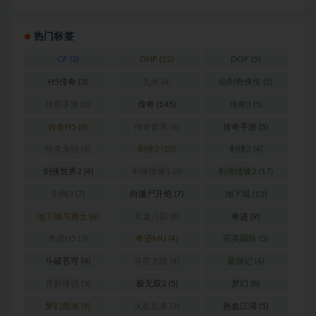
热门标签
CF
(3)
DNF
(22)
DOF
(5)
H5传奇
(3)
九州
(4)
仙剑奇侠传
(5)
传世手游
(3)
传奇
(145)
传奇3
(5)
传奇H5
(8)
传奇世界
(6)
传奇手游
(5)
传奇永恒
(4)
剑侠2
(10)
剑侠3
(4)
剑侠世界2
(4)
剑侠情缘1
(3)
剑侠情缘2
(17)
剑网3
(7)
向僵尸开炮
(7)
地下城
(12)
地下城与勇士
(6)
天龙八部
(8)
奇迹
(9)
奇迹H5
(3)
奇迹MU
(4)
完美国际
(5)
斗破苍穹
(4)
斗罗大陆
(4)
最游记
(4)
月影传说
(3)
极无双2
(5)
梦幻
(8)
梦幻西游
(9)
火影忍者
(3)
热血江湖
(5)