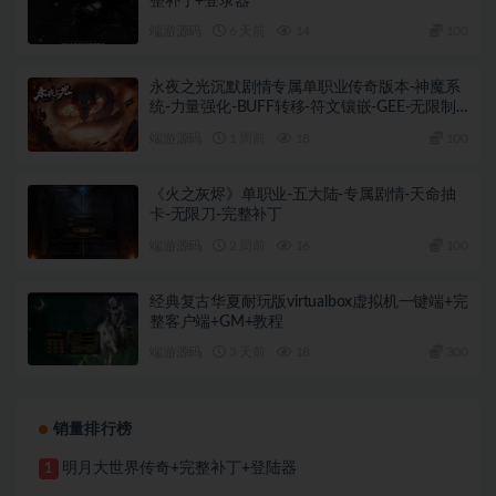
整补丁+登录器
端游源码
6 天前
14
100
永夜之光沉默剧情专属单职业传奇版本-神魔系
统-力量强化-BUFF转移-符文镶嵌-GEE-无限制
M2+完整补丁+登录器
端游源码
1 周前
18
100
《火之灰烬》单职业-五大陆-专属剧情-天命抽
卡-无限刀-完整补丁
端游源码
2 周前
16
100
经典复古华夏耐玩版virtualbox虚拟机一键端+完
整客户端+GM+教程
端游源码
3 天前
18
300
销量排行榜
明月大世界传奇+完整补丁+登陆器
1