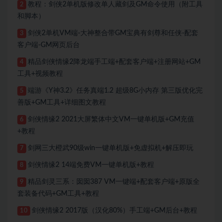
教程：剑侠2单机版修改单人藏剑及GM命令使用（附工具
2
和脚本）
剑侠2单机VM端-大神整合带GM宝典有剑尊和任侠-配套
3
客户端-GM网页后台
精品剑侠情缘2降龙端手工端+配套客户端+注册网站+GM
4
工具+视频教程
端游《Y神3.2》任务真端1.2 超级8G小内存 第三版优化完
5
善版+GM工具+详细图文教程
剑侠情缘2 2021大屏繁体中文VM一键单机版+GM充值
6
+教程
剑网三大橙武90级win一键单机版+免虚拟机+解压即玩
7
剑侠情缘2 14端免费VM一键单机版+教程
8
精品剑灵三系：囡囡387 VM一键端+配套客户端+原版全
9
套装备代码+GM工具+教程
剑侠情缘2 2017版（汉化80%）手工端+GM后台+教程
10