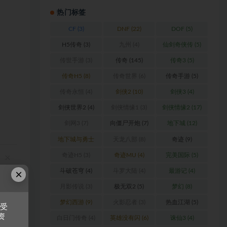
热门标签
CF
(3)
DNF
(22)
DOF
(5)
H5传奇
(3)
九州
(4)
仙剑奇侠传
(5)
传世手游
(3)
传奇
(145)
传奇3
(5)
传奇H5
(8)
传奇世界
(6)
传奇手游
(5)
传奇永恒
(4)
剑侠2
(10)
剑侠3
(4)
剑侠世界2
(4)
剑侠情缘1
(3)
剑侠情缘2
(17)
剑网3
(7)
向僵尸开炮
(7)
地下城
(12)
地下城与勇士
天龙八部
(8)
奇迹
(9)
(6)
奇迹H5
(3)
奇迹MU
(4)
完美国际
(5)
×
斗破苍穹
(4)
斗罗大陆
(4)
最游记
(4)
月影传说
(3)
极无双2
(5)
梦幻
(8)
梦幻西游
(9)
火影忍者
(3)
热血江湖
(5)
接受
资
白日门传奇
(4)
英雄没有闪
(6)
诛仙3
(4)