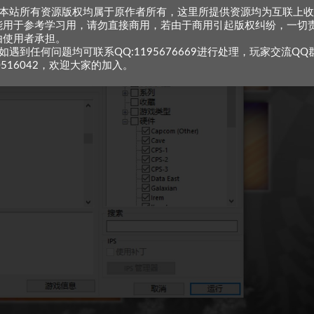
、本站所有资源版权均属于原作者所有，这里所提供资源均为互联上
能用于参考学习用，请勿直接商用，若由于商用引起版权纠纷，一切
由使用者承担。
如遇到任何问题均可联系QQ:1195676669进行处理，玩家交流QQ
0516042，欢迎大家的加入。