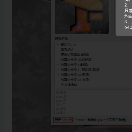
2
只
均
3、
64