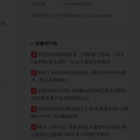
最近更新
2023年06月19日
下载遇到问题？可联系客服QQ:1195676669反馈
压前，
销量排行榜
怀旧街机模拟器大全（5000多个游戏）+汉化
1
+金手指+双人对打，让这个暑假不再孤单
教程：剑侠2单机版修改单人藏剑及GM命令使
2
用（附工具和脚本）
用。
剑侠2单机VM端-大神整合带GM宝典有剑尊和
3
任侠-配套客户端-GM网页后台
精品剑侠情缘2降龙端手工端+配套客户端+注册
4
网站+GM工具+视频教程
端游《Y神3.2》任务真端1.2 超级8G小内存 第
5
三版优化完善版+GM工具+详细图文教程