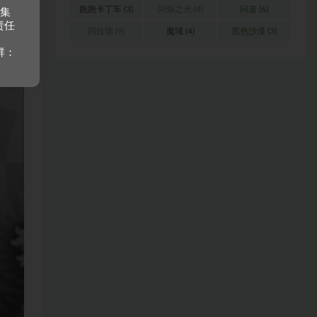
跑跑卡丁车
(3)
闪烁之光
(4)
问道
(6)
收集
责任
阿拉德
(9)
魔域
(4)
黑色沙漠
(3)
群：