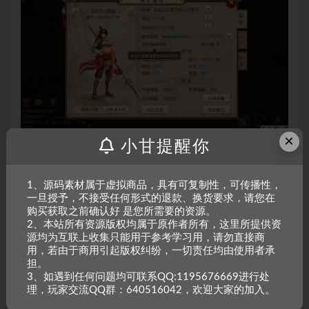
×
小甘提醒你
1、源码素材属于虚拟商品，具有可复制性，可传播性，
一旦授予，不接受任何形式的退款、换货要求，请您在
购买获取之前确认好 是您所需要的资源。
2、本站所有资源版权均属于原作者所有，这里所提供资
源均为互联上收集只能用于参考学习用，请勿直接商
用，若由于商用引起版权纠纷，一切责任均由使用者承
担。
3、如遇到任何问题均可联系QQ:1195676669进行处
理，玩家交流QQ群：640516042，欢迎大家的加入。