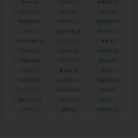
传奇H5
(8)
传奇世界
(6)
传奇手游
(5)
传奇永恒
(4)
剑侠2
(10)
剑侠3
(4)
剑侠世界2
(4)
剑侠情缘1
(3)
剑侠情缘2
(17)
剑网3
(7)
向僵尸开炮
(7)
地下城
(12)
地下城与勇士
(6)
天龙八部
(8)
奇迹
(9)
奇迹H5
(3)
奇迹MU
(4)
完美国际
(5)
斗破苍穹
(4)
斗罗大陆
(4)
最游记
(4)
月影传说
(3)
极无双2
(5)
梦幻
(8)
梦幻西游
(9)
火影忍者
(3)
热血江湖
(5)
白日门传奇
(4)
英雄没有闪
(6)
诛仙3
(4)
跑跑卡丁车
(3)
闪烁之光
(4)
问道
(6)
阿拉德
(9)
魔域
(4)
黑色沙漠
(3)