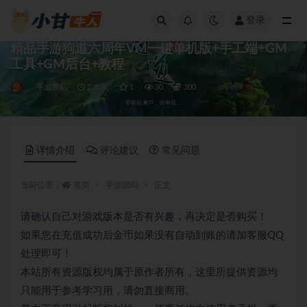
登录
全部
精品手游狗道六周年VM一键单机版+手工端+GM
工具+GM后台+教程
手游源码
2 年前
1
30
300
详情介绍
评论建议
常见问题
当前位置：
首页
手游源码
正文
请确认自己对游戏版本是否有兴趣，再决定是否购买！
如果您在充值成功后金币如果没有自动到账的请加客服QQ
处理即可！
本站所有资源版权均属于原作者所有，这里所提供资源均
只能用于参考学习用，请勿直接商用。