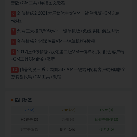
善版+GM工具+详细图文教程
剑侠情缘2 2021大屏繁体中文VM一键单机版+GM充值
6
+教程
剑网三大橙武90级win一键单机版+免虚拟机+解压即玩
7
剑侠情缘2 14端免费VM一键单机版+教程
8
2017版剑侠情缘2汉化第二版VM一键单机版+配套客户端
9
+GM工具GM命令+教程
精品剑灵三系：囡囡387 VM一键端+配套客户端+原版全
10
套装备代码+GM工具+教程
热门标签
CF
(3)
DNF
(22)
DOF
(5)
H5传奇
(3)
九州
(4)
仙剑奇侠传
(5)
传世手游
(3)
传奇
(146)
传奇3
(5)