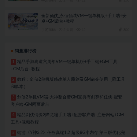
手游源码
2 年前
11
150
全新仙侠_永恒仙域VM一键单机版+手工端+安
卓+GM后台+教程
手游源码
2 天前
15
300
销量排行榜
精品手游狗道六周年VM一键单机版+手工端+GM工具
1
+GM后台+教程
教程：剑侠2单机版修改单人藏剑及GM命令使用（附工具
2
和脚本）
剑侠2单机VM端-大神整合带GM宝典有剑尊和任侠-配套
3
客户端-GM网页后台
精品剑侠情缘2降龙端手工端+配套客户端+注册网站+GM
4
工具+视频教程
端游《Y神3.2》任务真端1.2 超级8G小内存 第三版优化完
5