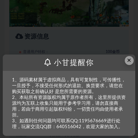
资源信息
普通用户特权：
100金币
×
小甘提醒你
会员用户特权：
60金币
6折
永久会员用户特权：
免费
推荐
1、源码素材属于虚拟商品，具有可复制性，可传播性，
一旦授予，不接受任何形式的退款、换货要求，请您在
购买获取之前确认好 是您所需要的资源。
登录后下载
2、本站所有资源版权均属于原作者所有，这里所提供资
源均为互联上收集只能用于参考学习用，请勿直接商
用，若由于商用引起版权纠纷，一切责任均由使用者承
联系我们
担。
3、如遇到任何问题均可联系QQ:1195676669进行处
其他信息
理，玩家交流QQ群：640516042，欢迎大家的加入。
有效期
购买后 7 天内有效