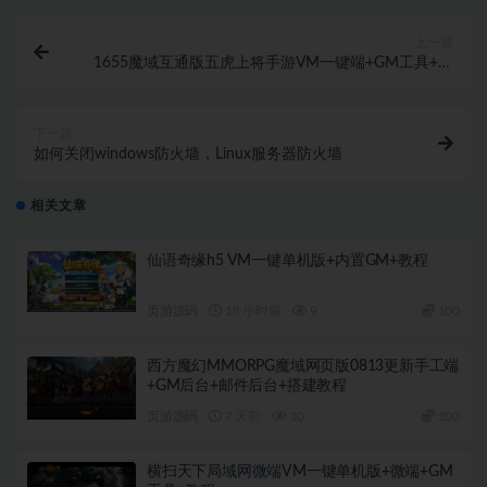
上一篇
1655魔域互通版五虎上将手游VM一键端+GM工具+安
卓+PC登陆器+教程
下一篇
如何关闭windows防火墙，Linux服务器防火墙
相关文章
仙语奇缘h5 VM一键单机版+内置GM+教程
页游源码
18 小时前
9
100
西方魔幻MMORPG魔域网页版0813更新手工端
+GM后台+邮件后台+搭建教程
页游源码
7 天前
10
100
横扫天下局域网微端VM一键单机版+微端+GM