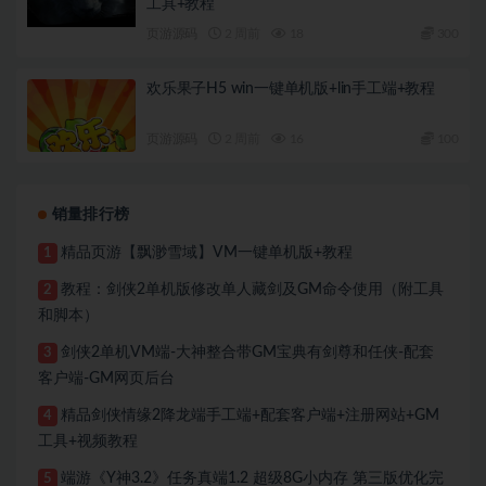
工具+教程
页游源码
2 周前
18
300
欢乐果子H5 win一键单机版+lin手工端+教程
页游源码
2 周前
16
100
销量排行榜
精品页游【飘渺雪域】VM一键单机版+教程
1
教程：剑侠2单机版修改单人藏剑及GM命令使用（附工具
2
和脚本）
剑侠2单机VM端-大神整合带GM宝典有剑尊和任侠-配套
3
客户端-GM网页后台
精品剑侠情缘2降龙端手工端+配套客户端+注册网站+GM
4
工具+视频教程
端游《Y神3.2》任务真端1.2 超级8G小内存 第三版优化完
5