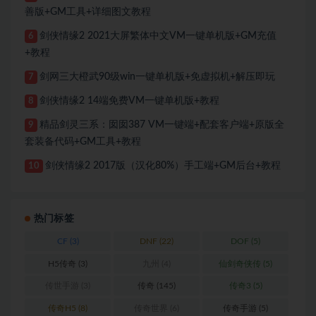
善版+GM工具+详细图文教程
剑侠情缘2 2021大屏繁体中文VM一键单机版+GM充值
6
+教程
剑网三大橙武90级win一键单机版+免虚拟机+解压即玩
7
剑侠情缘2 14端免费VM一键单机版+教程
8
精品剑灵三系：囡囡387 VM一键端+配套客户端+原版全
9
套装备代码+GM工具+教程
剑侠情缘2 2017版（汉化80%）手工端+GM后台+教程
10
热门标签
CF
(3)
DNF
(22)
DOF
(5)
H5传奇
(3)
九州
(4)
仙剑奇侠传
(5)
传世手游
(3)
传奇
(145)
传奇3
(5)
传奇H5
(8)
传奇世界
(6)
传奇手游
(5)