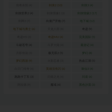
传奇永恒
(4)
剑侠2
(10)
剑侠3
(4)
剑侠世界2
(4)
剑侠情缘1
(3)
剑侠情缘2
(17)
剑网3
(7)
向僵尸开炮
(7)
地下城
(12)
地下城与勇士
(6)
天龙八部
(8)
奇迹
(9)
奇迹H5
(3)
奇迹MU
(4)
完美国际
(5)
斗破苍穹
(4)
斗罗大陆
(4)
最游记
(4)
月影传说
(3)
极无双2
(5)
梦幻
(8)
梦幻西游
(9)
火影忍者
(3)
热血江湖
(5)
白日门传奇
(4)
英雄没有闪
(6)
诛仙3
(4)
跑跑卡丁车
(3)
闪烁之光
(4)
问道
(6)
阿拉德
(9)
魔域
(4)
黑色沙漠
(3)