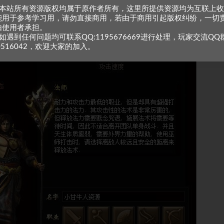
、本站所有资源版权均属于原作者所有，这里所提供资源均为互联上
能用于参考学习用，请勿直接商用，若由于商用引起版权纠纷，一切
由使用者承担。
如遇到任何问题均可联系QQ:1195676669进行处理，玩家交流QQ
0516042，欢迎大家的加入。