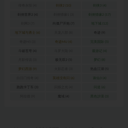
传奇永恒
(4)
剑侠2
(10)
剑侠3
(4)
剑侠世界2
(4)
剑侠情缘1
(3)
剑侠情缘2
(17)
剑网3
(7)
向僵尸开炮
(7)
地下城
(12)
地下城与勇士
(6)
天龙八部
(8)
奇迹
(9)
奇迹H5
(3)
奇迹MU
(4)
完美国际
(5)
斗破苍穹
(4)
斗罗大陆
(4)
最游记
(4)
月影传说
(3)
极无双2
(5)
梦幻
(8)
梦幻西游
(9)
火影忍者
(3)
热血江湖
(5)
白日门传奇
(4)
英雄没有闪
(6)
诛仙3
(4)
跑跑卡丁车
(3)
闪烁之光
(4)
问道
(6)
阿拉德
(9)
魔域
(4)
黑色沙漠
(3)