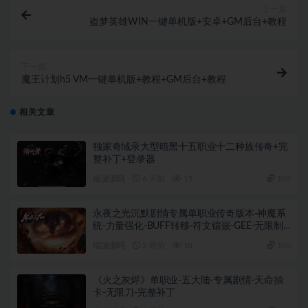
上一篇
盗梦英雄WIN一键单机版+安卓+GM后台+教程
下一篇
魔王计划h5 VM一键单机版+教程+GM后台+教程
相关文章
独家奇域录大型暗黑十五职业十二种族传奇+完
整补丁+登录器
端游源码
6 天前
15
100
永夜之光沉默剧情专属单职业传奇版本-神魔系
统-力量强化-BUFF转移-符文镶嵌-GEE-无限制
M2+完整补丁+登录器
端游源码
2 周前
18
100
《火之灰烬》单职业-五大陆-专属剧情-天命抽
卡-无限刀-完整补丁