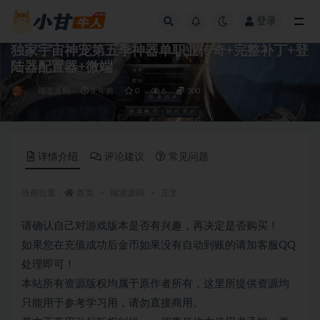
登录
全部
独家宇宙神宠第五季神器单职业传奇+完整补丁+登
陆器配置器+微端
端游源码
3 年前
0
6
300
详情介绍
评论建议
常见问题
当前位置：
首页
端游源码
正文
请确认自己对游戏版本是否有兴趣，再决定是否购买！
如果您在充值成功后金币如果没有自动到账的请加客服QQ
处理即可！
本站所有资源版权均属于原作者所有，这里所提供资源均
只能用于参考学习用，请勿直接商用。