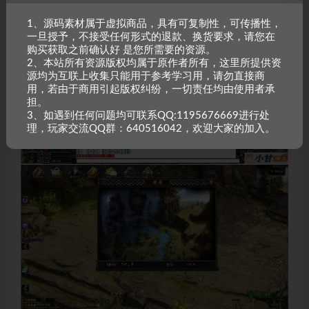
1、源码素材属于虚拟商品，具有可复制性，可传播性，
一旦授予，不接受任何形式的退款、换货要求，请您在
购买获取之前确认好 是您所需要的资源。
2、本站所有资源版权均属于原作者所有，这里所提供资
源均为互联上收集只能用于参考学习用，请勿直接商
用，若由于商用引起版权纠纷，一切责任均由使用者承
担。
3、如遇到任何问题均可联系QQ:1195676669进行处
理，玩家交流QQ群：640516042，欢迎大家的加入。