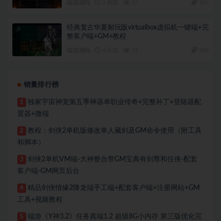
端游源码
2 周前
17
100
经典复古华夏耐玩版virtualbox虚拟机一键端+完
整客户端+GM+教程
端游源码
4 天前
21
300
销量排行榜
独家宇宙神宠第五季神器单职业传奇+完整补丁+登陆器配
1
置器+微端
教程：剑侠2单机版修改单人藏剑及GM命令使用（附工具
2
和脚本）
剑侠2单机VM端-大神整合带GM宝典有剑尊和任侠-配套
3
客户端-GM网页后台
精品剑侠情缘2降龙端手工端+配套客户端+注册网站+GM
4
工具+视频教程
端游《Y神3.2》任务真端1.2 超级8G小内存 第三版优化完
5