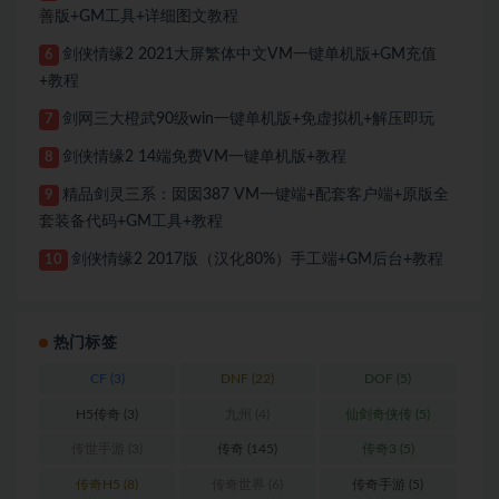
善版+GM工具+详细图文教程
剑侠情缘2 2021大屏繁体中文VM一键单机版+GM充值
6
+教程
剑网三大橙武90级win一键单机版+免虚拟机+解压即玩
7
剑侠情缘2 14端免费VM一键单机版+教程
8
精品剑灵三系：囡囡387 VM一键端+配套客户端+原版全
9
套装备代码+GM工具+教程
剑侠情缘2 2017版（汉化80%）手工端+GM后台+教程
10
热门标签
CF
(3)
DNF
(22)
DOF
(5)
H5传奇
(3)
九州
(4)
仙剑奇侠传
(5)
传世手游
(3)
传奇
(145)
传奇3
(5)
传奇H5
(8)
传奇世界
(6)
传奇手游
(5)