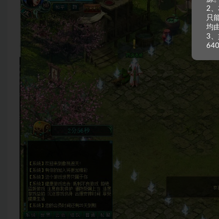
2
只
均
3、
64