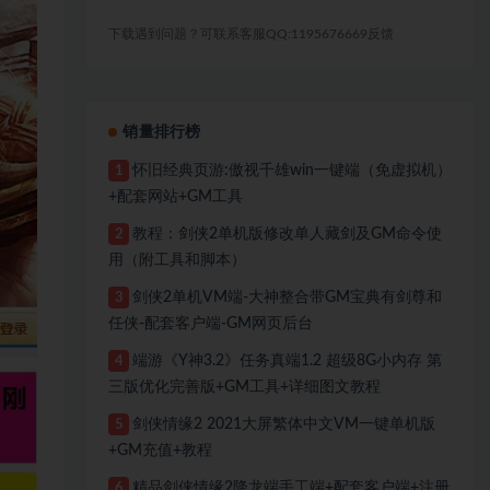
下载遇到问题？可联系客服QQ:1195676669反馈
销量排行榜
怀旧经典页游:傲视千雄win一键端（免虚拟机）
1
+配套网站+GM工具
教程：剑侠2单机版修改单人藏剑及GM命令使
2
用（附工具和脚本）
剑侠2单机VM端-大神整合带GM宝典有剑尊和
3
任侠-配套客户端-GM网页后台
端游《Y神3.2》任务真端1.2 超级8G小内存 第
4
三版优化完善版+GM工具+详细图文教程
剑侠情缘2 2021大屏繁体中文VM一键单机版
5
+GM充值+教程
精品剑侠情缘2降龙端手工端+配套客户端+注册
6