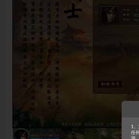
1
任
源