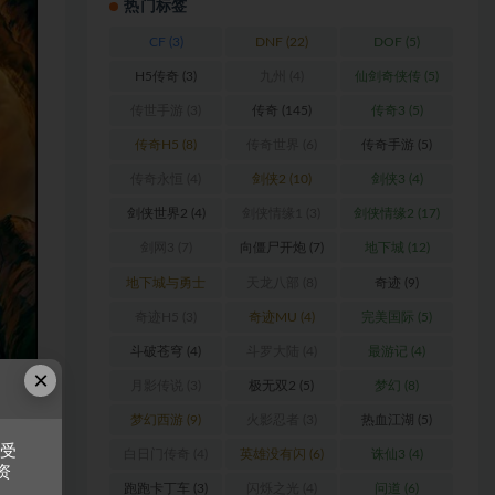
热门标签
CF
(3)
DNF
(22)
DOF
(5)
H5传奇
(3)
九州
(4)
仙剑奇侠传
(5)
传世手游
(3)
传奇
(145)
传奇3
(5)
传奇H5
(8)
传奇世界
(6)
传奇手游
(5)
传奇永恒
(4)
剑侠2
(10)
剑侠3
(4)
剑侠世界2
(4)
剑侠情缘1
(3)
剑侠情缘2
(17)
剑网3
(7)
向僵尸开炮
(7)
地下城
(12)
地下城与勇士
天龙八部
(8)
奇迹
(9)
(6)
奇迹H5
(3)
奇迹MU
(4)
完美国际
(5)
斗破苍穹
(4)
斗罗大陆
(4)
最游记
(4)
×
月影传说
(3)
极无双2
(5)
梦幻
(8)
梦幻西游
(9)
火影忍者
(3)
热血江湖
(5)
接受
白日门传奇
(4)
英雄没有闪
(6)
诛仙3
(4)
资
跑跑卡丁车
(3)
闪烁之光
(4)
问道
(6)