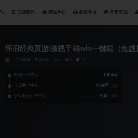
码
页游源码
精品单机
教程专区
寄售资源
怀旧经典页游:傲视千雄win一键端（免虚
页游源码
3 年前
0
2
100
普通用户特权：
100金币
会员用户特权：
60金币
6折
永久会员用户特权：
免费
推荐