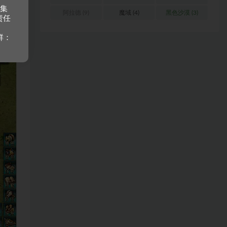
收集
阿拉德
(9)
魔域
(4)
黑色沙漠
(3)
责任
群：