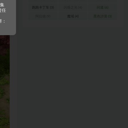
收集
跑跑卡丁车
(3)
闪烁之光
(4)
问道
(6)
责任
阿拉德
(9)
魔域
(4)
黑色沙漠
(3)
群：