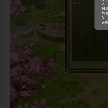
2
只
均
3、
64