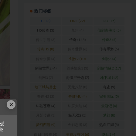
热门标签
CF
(3)
DNF
(22)
DOF
(5)
H5传奇
(3)
九州
(4)
仙剑奇侠传
(5)
传世手游
(3)
传奇
(145)
传奇3
(5)
传奇H5
(8)
传奇世界
(6)
传奇手游
(5)
传奇永恒
(4)
剑侠2
(10)
剑侠3
(4)
剑侠世界2
(4)
剑侠情缘1
(3)
剑侠情缘2
(17)
剑网3
(7)
向僵尸开炮
(7)
地下城
(12)
地下城与勇士
天龙八部
(8)
奇迹
(9)
(6)
奇迹H5
(3)
奇迹MU
(4)
完美国际
(5)
×
斗破苍穹
(4)
斗罗大陆
(4)
最游记
(4)
月影传说
(3)
极无双2
(5)
梦幻
(8)
接受
梦幻西游
(9)
火影忍者
(3)
热血江湖
(5)
资
白日门传奇
(4)
英雄没有闪
(6)
诛仙3
(4)