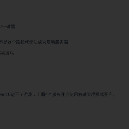
地2一键端
确的，不是这个路径就无法成功启动服务端
序启动游戏
in10进不了游戏，上面4个服务开启使用右键管理模式开启。