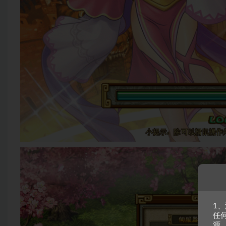
1
任
源