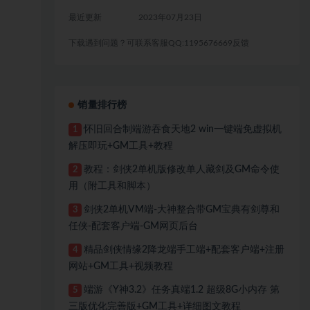
最近更新
2023年07月23日
下载遇到问题？可联系客服QQ:1195676669反馈
销量排行榜
怀旧回合制端游吞食天地2 win一键端免虚拟机
1
解压即玩+GM工具+教程
教程：剑侠2单机版修改单人藏剑及GM命令使
2
用（附工具和脚本）
剑侠2单机VM端-大神整合带GM宝典有剑尊和
3
任侠-配套客户端-GM网页后台
精品剑侠情缘2降龙端手工端+配套客户端+注册
4
网站+GM工具+视频教程
端游《Y神3.2》任务真端1.2 超级8G小内存 第
5
三版优化完善版+GM工具+详细图文教程