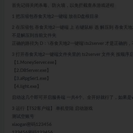
首先记得关闭杀毒、防火墙，以免拦截查杀游戏进程
1 把压缩包吞食天地2一键端 放在D盘根目录
2 在压缩包 吞食天地2一键端 上 右键鼠标 选 解压到 吞食天
不是解压到当前文件夹
正确的路径为 D：\吞食天地2一键端\ts2server 才是正
3 打开吞食天地2一键端文件夹里的 ts2server 文件夹 按顺
【1.MoneyServer.exe】
【2.DBServer.exe】
【3.aRpgSer1.exe】
【4.light.exe】
启动这几个即可开启服务端 一共4个。全开好就行了，如果是w
3 运行【TS2客户端】 单机登陆 启动游戏
测试空账号
xiaogan密码123456
123456密码123456