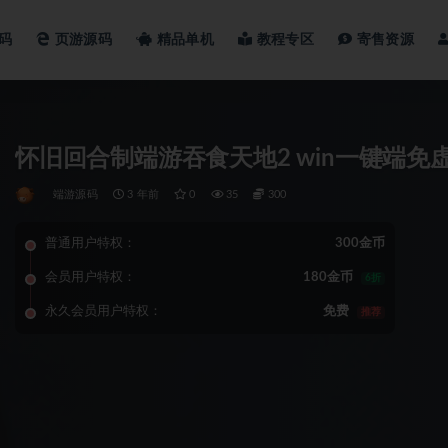
码
页游源码
精品单机
教程专区
寄售资源
怀旧回合制端游吞食天地2 win一键端免
端游源码
3 年前
0
35
300
普通用户特权：
300金币
会员用户特权：
180金币
6折
永久会员用户特权：
免费
推荐