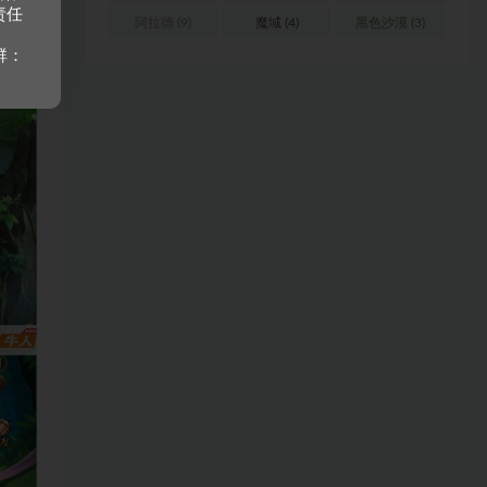
责任
阿拉德
(9)
魔域
(4)
黑色沙漠
(3)
群：