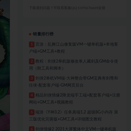
下载遇到问题？可联系客服QQ:1195676669反馈
销量排行榜
页游：乱舞江山修复版VM一键单机版+本地客
1
户端+GM工具+教程
教程：剑侠2单机版修改单人藏剑及GM命令使
2
用（附工具和脚本）
剑侠2单机VM端-大神整合带GM宝典有剑尊和
3
任侠-配套客户端-GM网页后台
精品剑侠情缘2降龙端手工端+配套客户端+注册
4
网站+GM工具+视频教程
端游《Y神3.2》任务真端1.2 超级8G小内存 第
5
三版优化完善版+GM工具+详细图文教程
剑侠情缘2 2021大屏繁体中文VM一键单机版
6