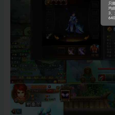
只
均
3、
64