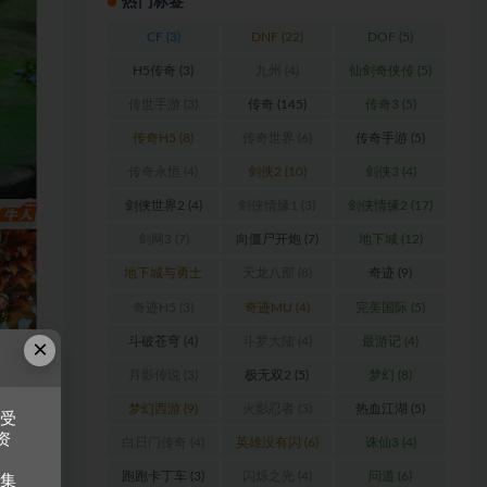
热门标签
CF
(3)
DNF
(22)
DOF
(5)
H5传奇
(3)
九州
(4)
仙剑奇侠传
(5)
传世手游
(3)
传奇
(145)
传奇3
(5)
传奇H5
(8)
传奇世界
(6)
传奇手游
(5)
传奇永恒
(4)
剑侠2
(10)
剑侠3
(4)
剑侠世界2
(4)
剑侠情缘1
(3)
剑侠情缘2
(17)
剑网3
(7)
向僵尸开炮
(7)
地下城
(12)
地下城与勇士
天龙八部
(8)
奇迹
(9)
(6)
奇迹H5
(3)
奇迹MU
(4)
完美国际
(5)
斗破苍穹
(4)
斗罗大陆
(4)
最游记
(4)
×
月影传说
(3)
极无双2
(5)
梦幻
(8)
梦幻西游
(9)
火影忍者
(3)
热血江湖
(5)
接受
资
白日门传奇
(4)
英雄没有闪
(6)
诛仙3
(4)
跑跑卡丁车
(3)
闪烁之光
(4)
问道
(6)
收集