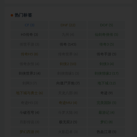
热门标签
CF
(3)
DNF
(22)
DOF
(5)
H5传奇
(3)
九州
(4)
仙剑奇侠传
(5)
传世手游
(3)
传奇
(145)
传奇3
(5)
传奇H5
(8)
传奇世界
(6)
传奇手游
(5)
传奇永恒
(4)
剑侠2
(10)
剑侠3
(4)
剑侠世界2
(4)
剑侠情缘1
(3)
剑侠情缘2
(17)
剑网3
(7)
向僵尸开炮
(7)
地下城
(12)
地下城与勇士
(6)
天龙八部
(8)
奇迹
(9)
奇迹H5
(3)
奇迹MU
(4)
完美国际
(5)
斗破苍穹
(4)
斗罗大陆
(4)
最游记
(4)
月影传说
(3)
极无双2
(5)
梦幻
(8)
梦幻西游
(9)
火影忍者
(3)
热血江湖
(5)