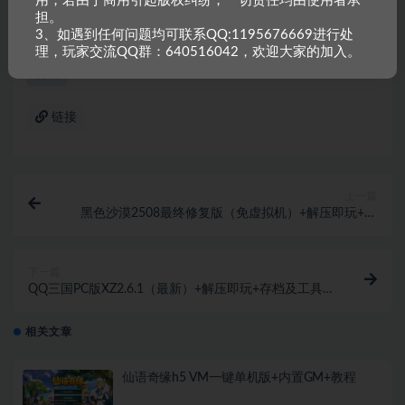
用，若由于商用引起版权纠纷，一切责任均由使用者承
担。
件误报的情况，需要大家在使用前自行进行甄别。
3、如遇到任何问题均可联系QQ:1195676669进行处
理，玩家交流QQ群：640516042，欢迎大家的加入。
神曲
链接
上一篇
黑色沙漠2508最终修复版（免虚拟机）+解压即玩+特
色MOD+GM工具+教程
下一篇
QQ三国PC版XZ2.6.1（最新）+解压即玩+存档及工具
+教程
相关文章
仙语奇缘h5 VM一键单机版+内置GM+教程