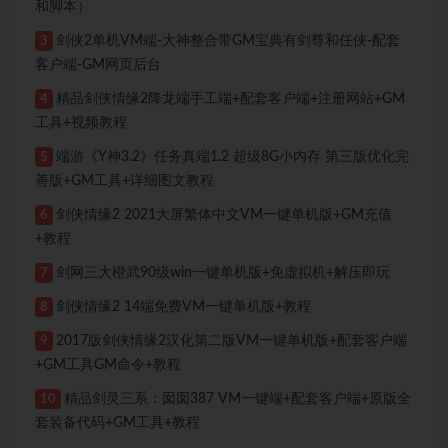
和脚本）
剑侠2单机VM端-大神整合带GM宝典有剑尊和任侠-配套
3
客户端-GM网页后台
精品剑侠情缘2降龙端手工端+配套客户端+注册网站+GM
4
工具+视频教程
端游《Y神3.2》任务真端1.2 超级8G小内存 第三版优化完
5
善版+GM工具+详细图文教程
剑侠情缘2 2021大屏繁体中文VM一键单机版+GM充值
6
+教程
剑网三大橙武90级win一键单机版+免虚拟机+解压即玩
7
剑侠情缘2 14端免费VM一键单机版+教程
8
2017版剑侠情缘2汉化第二版VM一键单机版+配套客户端
9
+GM工具GM命令+教程
精品剑灵三系：囡囡387 VM一键端+配套客户端+原版全
10
套装备代码+GM工具+教程