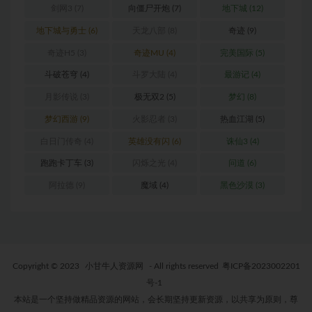
剑网3
(7)
向僵尸开炮
(7)
地下城
(12)
地下城与勇士
(6)
天龙八部
(8)
奇迹
(9)
奇迹H5
(3)
奇迹MU
(4)
完美国际
(5)
斗破苍穹
(4)
斗罗大陆
(4)
最游记
(4)
月影传说
(3)
极无双2
(5)
梦幻
(8)
梦幻西游
(9)
火影忍者
(3)
热血江湖
(5)
白日门传奇
(4)
英雄没有闪
(6)
诛仙3
(4)
跑跑卡丁车
(3)
闪烁之光
(4)
问道
(6)
阿拉德
(9)
魔域
(4)
黑色沙漠
(3)
Copyright © 2023
小甘牛人资源网
- All rights reserved
粤ICP备2023002201
号-1
本站是一个坚持做精品资源的网站，会长期坚持更新资源，以共享为原则，尊