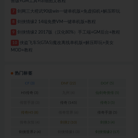
善版+GM工具+详细图文教程
剑网三大橙武90级win一键单机版+免虚拟机+解压即玩
7
剑侠情缘2 14端免费VM一键单机版+教程
8
剑侠情缘2 2017版（汉化80%）手工端+GM后台+教程
9
侠盗飞车5(GTA5)魔改离线单机版+解压即玩+美女
10
MOD+教程
热门标签
CF
(3)
DNF
(22)
DOF
(5)
H5传奇
(3)
九州
(4)
仙剑奇侠传
(5)
传世手游
(3)
传奇
(145)
传奇3
(5)
传奇H5
(8)
传奇世界
(6)
传奇手游
(5)
传奇永恒
(4)
剑侠2
(10)
剑侠3
(4)
剑侠世界2
(4)
剑侠情缘1
(3)
剑侠情缘2
(17)