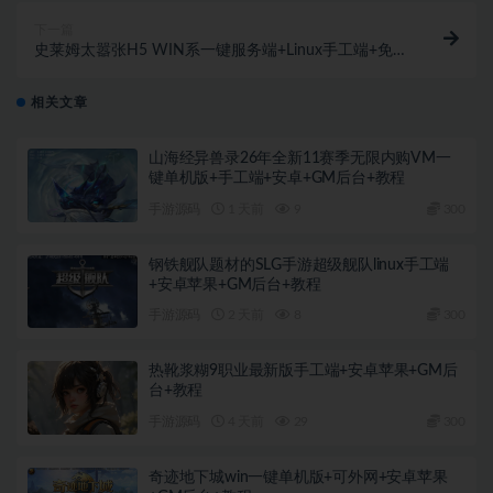
下一篇
史莱姆太嚣张H5 WIN系一键服务端+Linux手工端+免广
告+教程
相关文章
山海经异兽录26年全新11赛季无限内购VM一
键单机版+手工端+安卓+GM后台+教程
手游源码
1 天前
9
300
钢铁舰队题材的SLG手游超级舰队linux手工端
+安卓苹果+GM后台+教程
手游源码
2 天前
8
300
热靴浆糊9职业最新版手工端+安卓苹果+GM后
台+教程
手游源码
4 天前
29
300
奇迹地下城win一键单机版+可外网+安卓苹果