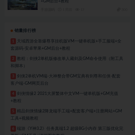
+GM后台+教程
手游源码
1 周前
17
300
销量排行榜
天域西游全靠爆尊享挂机版VM一键单机版+手工服端+全
1
套源码-安卓苹果+GM后台+教程
教程：剑侠2单机版修改单人藏剑及GM命令使用（附工具
2
和脚本）
剑侠2单机VM端-大神整合带GM宝典有剑尊和任侠-配套
3
客户端-GM网页后台
剑侠情缘2 2021大屏繁体中文VM一键单机版+GM充值
4
+教程
精品剑侠情缘2降龙端手工端+配套客户端+注册网站+GM
5
工具+视频教程
端游《Y神3.2》任务真端1.2 超级8G小内存 第三版优化完
6