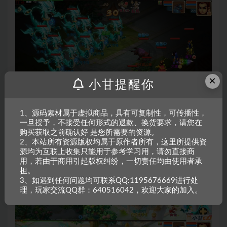
×
小甘提醒你
1、源码素材属于虚拟商品，具有可复制性，可传播性，
一旦授予，不接受任何形式的退款、换货要求，请您在
购买获取之前确认好 是您所需要的资源。
2、本站所有资源版权均属于原作者所有，这里所提供资
源均为互联上收集只能用于参考学习用，请勿直接商
用，若由于商用引起版权纠纷，一切责任均由使用者承
担。
3、如遇到任何问题均可联系QQ:1195676669进行处
理，玩家交流QQ群：640516042，欢迎大家的加入。