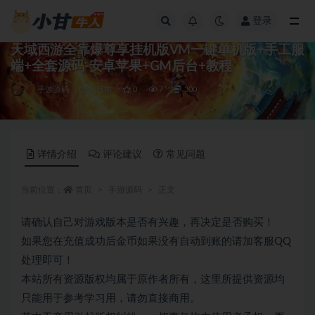
登录
全部
天域西游全靠爆尊享挂机版VM一键单机版+手工服
端+全套源码-安卓苹果+GM后台+教程
手游源码
3 月前
0
7
300
详情介绍
评论建议
常见问题
当前位置：
首页
手游源码
正文
请确认自己对游戏版本是否有兴趣，再决定是否购买！
如果您在充值成功后金币如果没有自动到账的请加客服QQ
处理即可！
本站所有资源版权均属于原作者所有，这里所提供资源均
只能用于参考学习用，请勿直接商用。