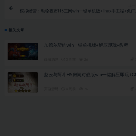
上一
模拟经营：动物夜市H5三网win一键单机版+linux手工端+免广
+教
相关文章
加德尔契约win一键单机版+解压即玩+教程
端游源码
3 周前
26
赵云与阿斗H5房间对战版win一键解压即玩+G
页游源码
4 周前
76