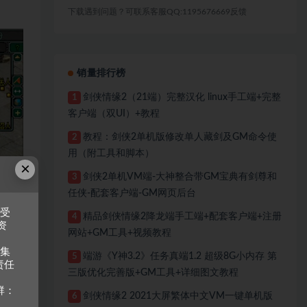
下载遇到问题？可联系客服QQ:1195676669反馈
销量排行榜
剑侠情缘2（21端）完整汉化 linux手工端+完整
1
客户端（双UI）+教程
教程：剑侠2单机版修改单人藏剑及GM命令使
2
用（附工具和脚本）
×
剑侠2单机VM端-大神整合带GM宝典有剑尊和
3
任侠-配套客户端-GM网页后台
接受
精品剑侠情缘2降龙端手工端+配套客户端+注册
4
资
网站+GM工具+视频教程
收集
端游《Y神3.2》任务真端1.2 超级8G小内存 第
5
责任
三版优化完善版+GM工具+详细图文教程
群：
剑侠情缘2 2021大屏繁体中文VM一键单机版
6