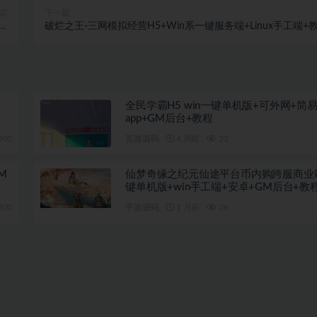
篇
下一篇
告
破烂之王-三网模拟经营H5+Win系一键服务端+Linux手工端+
程
程
全民学霸H5 win一键单机版+可外网+简
app+GM后台+教程
300
页游源码
4 周前
22
M
仙梦奇缘之纪元仙途平台币内购跨服商业
键单机版+win手工端+安卓+GM后台+教
300
手游源码
1 月前
26