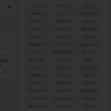
CF
(3)
DNF
(22)
DOF
(5)
教
H5传奇
(3)
九州
(4)
仙剑奇侠传
(5)
传世手游
(3)
传奇
(145)
传奇3
(5)
传奇H5
(8)
传奇世界
(6)
传奇手游
(5)
易
传奇永恒
(4)
剑侠2
(10)
剑侠3
(4)
剑侠世界2
(4)
剑侠情缘1
(3)
剑侠情缘2
(17)
300
剑网3
(7)
向僵尸开炮
(7)
地下城
(12)
地下城与勇士
天龙八部
(8)
奇迹
(9)
端VM一
程
(6)
奇迹H5
(3)
奇迹MU
(4)
完美国际
(5)
300
斗破苍穹
(4)
斗罗大陆
(4)
最游记
(4)
月影传说
(3)
极无双2
(5)
梦幻
(8)
梦幻西游
(9)
火影忍者
(3)
热血江湖
(5)
白日门传奇
(4)
英雄没有闪
(6)
诛仙3
(4)
跑跑卡丁车
(3)
闪烁之光
(4)
问道
(6)