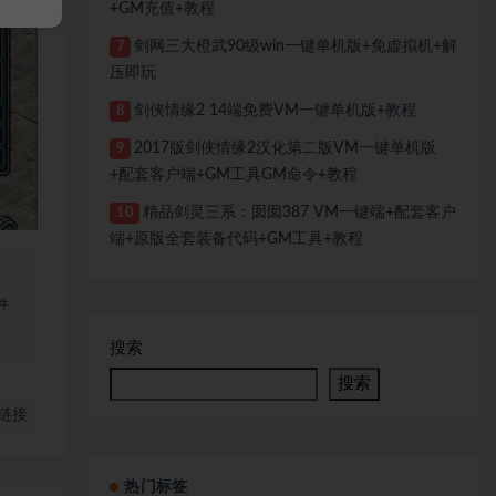
+GM充值+教程
剑网三大橙武90级win一键单机版+免虚拟机+解
7
压即玩
剑侠情缘2 14端免费VM一键单机版+教程
8
2017版剑侠情缘2汉化第二版VM一键单机版
9
+配套客户端+GM工具GM命令+教程
精品剑灵三系：囡囡387 VM一键端+配套客户
10
端+原版全套装备代码+GM工具+教程
、
件
搜索
搜索
链接
热门标签