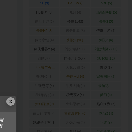
CF
(3)
DNF
(22)
DOF
(5)
H5传奇
(3)
九州
(4)
仙剑奇侠传
(5)
传世手游
(3)
传奇
(145)
传奇3
(5)
传奇H5
(8)
传奇世界
(6)
传奇手游
(5)
传奇永恒
(4)
剑侠2
(10)
剑侠3
(4)
剑侠世界2
(4)
剑侠情缘1
(3)
剑侠情缘2
(17)
剑网3
(7)
向僵尸开炮
(7)
地下城
(12)
地下城与勇士
天龙八部
(8)
奇迹
(9)
(6)
奇迹H5
(3)
奇迹MU
(4)
完美国际
(5)
斗破苍穹
(4)
斗罗大陆
(4)
最游记
(4)
月影传说
(3)
极无双2
(5)
梦幻
(8)
×
梦幻西游
(9)
火影忍者
(3)
热血江湖
(5)
白日门传奇
(4)
英雄没有闪
(6)
诛仙3
(4)
接受
跑跑卡丁车
(3)
闪烁之光
(4)
问道
(6)
资
阿拉德
(9)
魔域
(4)
黑色沙漠
(3)