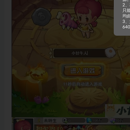
2
只
均
3、
64