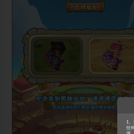
1
任
源