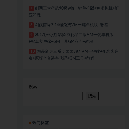
剑网三大橙武90级win一键单机版+免虚拟机+解
7
压即玩
剑侠情缘2 14端免费VM一键单机版+教程
8
2017版剑侠情缘2汉化第二版VM一键单机版
9
+配套客户端+GM工具GM命令+教程
精品剑灵三系：囡囡387 VM一键端+配套客户
10
端+原版全套装备代码+GM工具+教程
搜索
搜索
热门标签