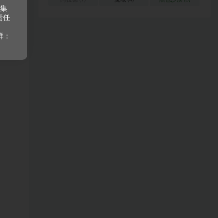
收集
责任
群：