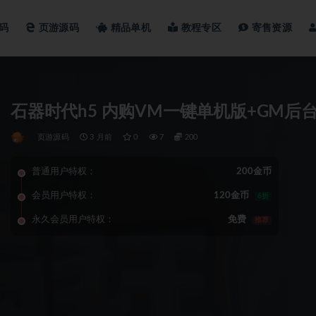
码
页游源码
精品单机
教程专区
寄售资源
石器时代h5 内购VM一键单机版+GM后
页游源码
3 月前
0
7
200
普通用户特权：
200金币
会员用户特权：
120金币
6折
永久会员用户特权：
免费
推荐