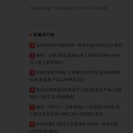
下载遇到问题？可联系客服QQ:1195676669反馈
销量排行榜
石器时代h5 内购VM一键单机版+GM后台+教程
1
教程：剑侠2单机版修改单人藏剑及GM命令使
2
用（附工具和脚本）
剑侠2单机VM端-大神整合带GM宝典有剑尊和
3
任侠-配套客户端-GM网页后台
精品剑侠情缘2降龙端手工端+配套客户端+注册
4
网站+GM工具+视频教程
端游《Y神3.2》任务真端1.2 超级8G小内存 第
5
三版优化完善版+GM工具+详细图文教程
剑侠情缘2 2021大屏繁体中文VM一键单机版
6
+GM充值+教程