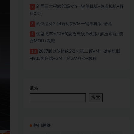
剑网三大橙武90级win一键单机版+免虚拟机+解
7
压即玩
剑侠情缘2 14端免费VM一键单机版+教程
8
侠盗飞车5(GTA5)魔改离线单机版+解压即玩+美
9
女MOD+教程
2017版剑侠情缘2汉化第二版VM一键单机版
10
+配套客户端+GM工具GM命令+教程
搜索
搜索
热门标签