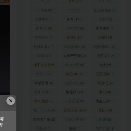
CF
(3)
DNF
(22)
DOF
(5)
H5传奇
(3)
九州
(4)
仙剑奇侠传
(5)
传世手游
(3)
传奇
(145)
传奇3
(5)
传奇H5
(8)
传奇世界
(6)
传奇手游
(5)
传奇永恒
(4)
剑侠2
(10)
剑侠3
(4)
剑侠世界2
(4)
剑侠情缘1
(3)
剑侠情缘2
(17)
剑网3
(7)
向僵尸开炮
(7)
地下城
(12)
地下城与勇士
天龙八部
(8)
奇迹
(9)
(6)
奇迹H5
(3)
奇迹MU
(4)
完美国际
(5)
斗破苍穹
(4)
斗罗大陆
(4)
最游记
(4)
月影传说
(3)
极无双2
(5)
梦幻
(8)
×
梦幻西游
(9)
火影忍者
(3)
热血江湖
(5)
白日门传奇
(4)
英雄没有闪
(6)
诛仙3
(4)
接受
跑跑卡丁车
(3)
闪烁之光
(4)
问道
(6)
资
阿拉德
(9)
魔域
(4)
黑色沙漠
(3)