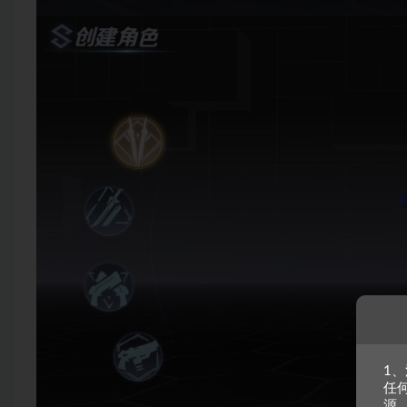
1
任
源