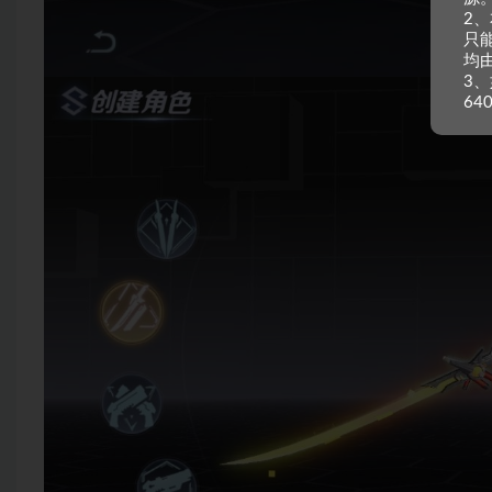
2
只
均
3、
64