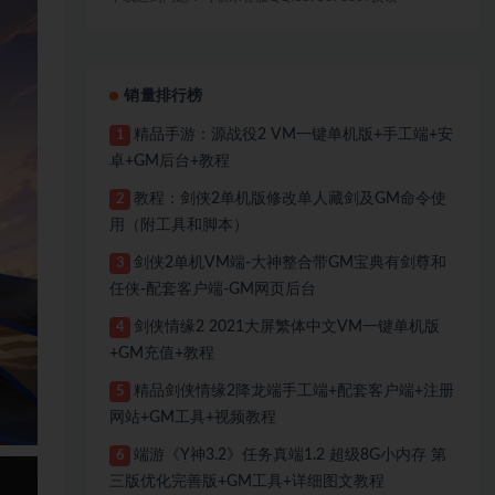
销量排行榜
精品手游：源战役2 VM一键单机版+手工端+安
1
卓+GM后台+教程
教程：剑侠2单机版修改单人藏剑及GM命令使
2
用（附工具和脚本）
剑侠2单机VM端-大神整合带GM宝典有剑尊和
3
任侠-配套客户端-GM网页后台
剑侠情缘2 2021大屏繁体中文VM一键单机版
4
+GM充值+教程
精品剑侠情缘2降龙端手工端+配套客户端+注册
5
网站+GM工具+视频教程
端游《Y神3.2》任务真端1.2 超级8G小内存 第
6
三版优化完善版+GM工具+详细图文教程