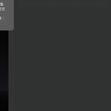
收集
责任
群：