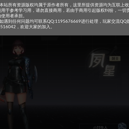
、本站所有资源版权均属于原作者所有，这里所提供资源均为互联上
能用于参考学习用，请勿直接商用，若由于商用引起版权纠纷，一切
由使用者承担。
如遇到任何问题均可联系QQ:1195676669进行处理，玩家交流QQ
0516042，欢迎大家的加入。