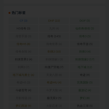
热门标签
CF
(3)
DNF
(22)
DOF
(5)
H5传奇
(3)
九州
(4)
仙剑奇侠传
(5)
传世手游
(3)
传奇
(145)
传奇3
(5)
传奇H5
(8)
传奇世界
(6)
传奇手游
(5)
传奇永恒
(4)
剑侠2
(10)
剑侠3
(4)
剑侠世界2
(4)
剑侠情缘1
(3)
剑侠情缘2
(17)
剑网3
(7)
向僵尸开炮
(7)
地下城
(12)
地下城与勇士
(6)
天龙八部
(8)
奇迹
(9)
奇迹H5
(3)
奇迹MU
(4)
完美国际
(5)
斗破苍穹
(4)
斗罗大陆
(4)
最游记
(4)
月影传说
(3)
极无双2
(5)
梦幻
(8)
梦幻西游
(9)
火影忍者
(3)
热血江湖
(5)