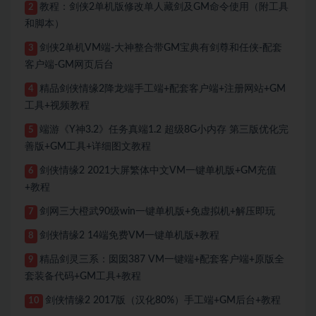
教程：剑侠2单机版修改单人藏剑及GM命令使用（附工具
2
和脚本）
剑侠2单机VM端-大神整合带GM宝典有剑尊和任侠-配套
3
客户端-GM网页后台
精品剑侠情缘2降龙端手工端+配套客户端+注册网站+GM
4
工具+视频教程
端游《Y神3.2》任务真端1.2 超级8G小内存 第三版优化完
5
善版+GM工具+详细图文教程
剑侠情缘2 2021大屏繁体中文VM一键单机版+GM充值
6
+教程
剑网三大橙武90级win一键单机版+免虚拟机+解压即玩
7
剑侠情缘2 14端免费VM一键单机版+教程
8
精品剑灵三系：囡囡387 VM一键端+配套客户端+原版全
9
套装备代码+GM工具+教程
剑侠情缘2 2017版（汉化80%）手工端+GM后台+教程
10