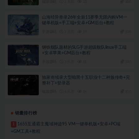
端游源码
2 天前
13
300
山海经异兽录26年全新11赛季无限内购VM一
键单机版+手工端+安卓+GM后台+教程
手游源码
3 天前
14
300
钢铁舰队题材的SLG手游超级舰队linux手工端
+安卓苹果+GM后台+教程
手游源码
3 天前
11
300
独家奇域录大型暗黑十五职业十二种族传奇+完
整补丁+登录器
端游源码
4 天前
14
100
销量排行榜
1655互通霸主魔域神迹95 VM一键单机版+安卓+PC端
1
+GM工具+教程