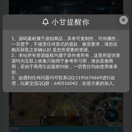
×
小甘提醒你
1、源码素材属于虚拟商品，具有可复制性，可传播性，
一旦授予，不接受任何形式的退款、换货要求，请您在
购买获取之前确认好 是您所需要的资源。
2、本站所有资源版权均属于原作者所有，这里所提供资
源均为互联上收集只能用于参考学习用，请勿直接商
用，若由于商用引起版权纠纷，一切责任均由使用者承
担。
3、如遇到任何问题均可联系QQ:1195676669进行处
理，玩家交流QQ群：640516042，欢迎大家的加入。