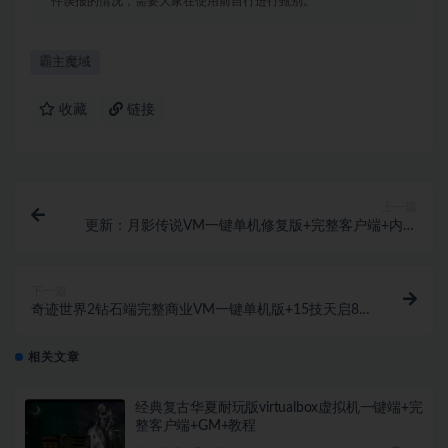
件误报的情况，需要大家在使用前自行进行甄别。
霸主魔域
收藏
链接
上一篇
更新：月影传说VM一键单机修复版+完整客户端+内置
GM+教程
下一篇
奇迹世界2钻石端完整商业VM一键单机版+15技天启8
职业属性上限+完整客户端+GM工具+教程
相关文章
经典复古华夏耐玩版virtualbox虚拟机一键端+完
整客户端+GM+教程