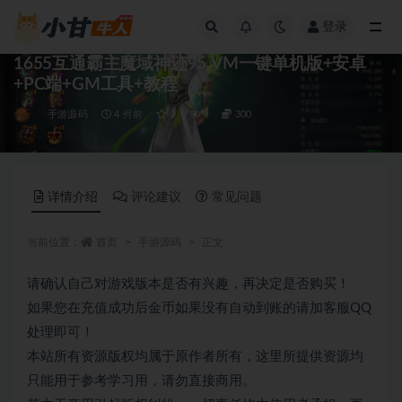
登录
全部
1655互通霸主魔域神迹95 VM一键单机版+安卓
+PC端+GM工具+教程
手游源码
4 月前
0
9
300
详情介绍
评论建议
常见问题
当前位置：
首页
手游源码
正文
请确认自己对游戏版本是否有兴趣，再决定是否购买！
如果您在充值成功后金币如果没有自动到账的请加客服QQ
处理即可！
本站所有资源版权均属于原作者所有，这里所提供资源均
只能用于参考学习用，请勿直接商用。