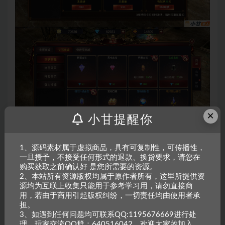
×
小甘提醒你
1、源码素材属于虚拟商品，具有可复制性，可传播性，
一旦授予，不接受任何形式的退款、换货要求，请您在
购买获取之前确认好 是您所需要的资源。
2、本站所有资源版权均属于原作者所有，这里所提供资
源均为互联上收集只能用于参考学习用，请勿直接商
用，若由于商用引起版权纠纷，一切责任均由使用者承
担。
3、如遇到任何问题均可联系QQ:1195676669进行处
理，玩家交流QQ群：640516042，欢迎大家的加入。