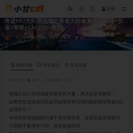
登录
全部
奇迹MU大天使之战之勇者大陆修复版手工端+安
卓+苹果+GM后台+教程
手游源码
4 月前
0
76
300
详情介绍
评论建议
常见问题
当前位置：
首页
手游源码
正文
请确认自己对游戏版本是否有兴趣，再决定是否购买！
如果您在充值成功后金币如果没有自动到账的请加客服QQ
处理即可！
本站所有资源版权均属于原作者所有，这里所提供资源均
只能用于参考学习用，请勿直接商用。