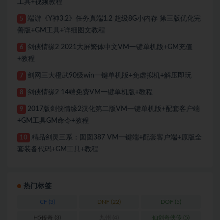
工具+视频教程
端游《Y神3.2》任务真端1.2 超级8G小内存 第三版优化完
5
善版+GM工具+详细图文教程
剑侠情缘2 2021大屏繁体中文VM一键单机版+GM充值
6
+教程
剑网三大橙武90级win一键单机版+免虚拟机+解压即玩
7
剑侠情缘2 14端免费VM一键单机版+教程
8
2017版剑侠情缘2汉化第二版VM一键单机版+配套客户端
9
+GM工具GM命令+教程
精品剑灵三系：囡囡387 VM一键端+配套客户端+原版全
10
套装备代码+GM工具+教程
热门标签
CF
(3)
DNF
(22)
DOF
(5)
H5传奇
(3)
九州
(4)
仙剑奇侠传
(5)