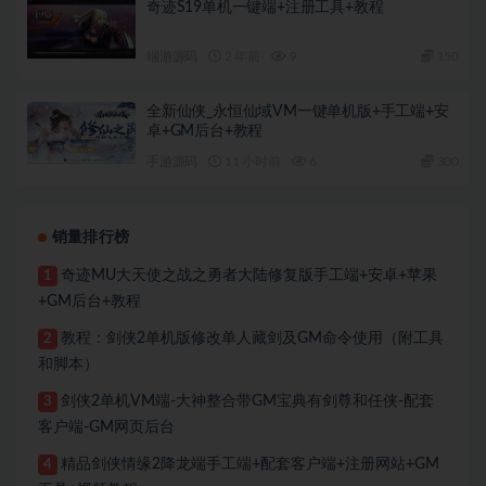
奇迹S19单机一键端+注册工具+教程
端游源码
2 年前
9
150
全新仙侠_永恒仙域VM一键单机版+手工端+安
卓+GM后台+教程
手游源码
11 小时前
6
300
销量排行榜
奇迹MU大天使之战之勇者大陆修复版手工端+安卓+苹果
1
+GM后台+教程
教程：剑侠2单机版修改单人藏剑及GM命令使用（附工具
2
和脚本）
剑侠2单机VM端-大神整合带GM宝典有剑尊和任侠-配套
3
客户端-GM网页后台
精品剑侠情缘2降龙端手工端+配套客户端+注册网站+GM
4