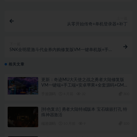
上一篇
从零开始传奇+单机登录器+补丁
下一篇
SNK全明星激斗代金券内购修复版VM一键单机版+手工
端+安卓+GM后台+教程
相关文章
更新：奇迹MU大天使之战之勇者大陆修复版
VM一键端+手工端+安卓苹果+全套源码+GM后
台+教程
手游源码
4 月前
32
300
[特色复古] 勇者大陆特戒版本 宝石镶嵌打孔 特
殊神器激活
端游源码
10 月前
9
100