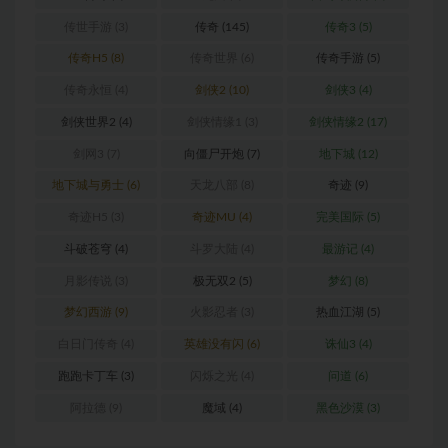
传世手游
(3)
传奇
(145)
传奇3
(5)
传奇H5
(8)
传奇世界
(6)
传奇手游
(5)
传奇永恒
(4)
剑侠2
(10)
剑侠3
(4)
剑侠世界2
(4)
剑侠情缘1
(3)
剑侠情缘2
(17)
剑网3
(7)
向僵尸开炮
(7)
地下城
(12)
地下城与勇士
(6)
天龙八部
(8)
奇迹
(9)
奇迹H5
(3)
奇迹MU
(4)
完美国际
(5)
斗破苍穹
(4)
斗罗大陆
(4)
最游记
(4)
月影传说
(3)
极无双2
(5)
梦幻
(8)
梦幻西游
(9)
火影忍者
(3)
热血江湖
(5)
白日门传奇
(4)
英雄没有闪
(6)
诛仙3
(4)
跑跑卡丁车
(3)
闪烁之光
(4)
问道
(6)
阿拉德
(9)
魔域
(4)
黑色沙漠
(3)