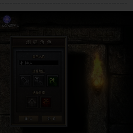
================================================