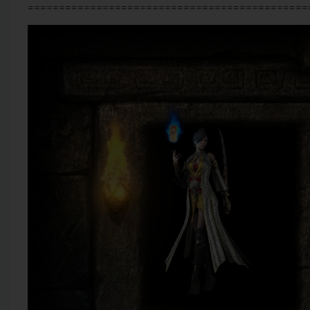
=============================================