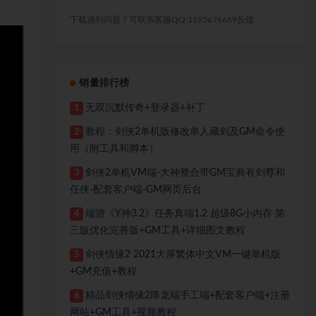
下载遇到问题？可联系客服QQ:1195676669反馈
销量排行榜
无双沉默传奇+登录器+补丁
1
教程：剑侠2单机版修改单人藏剑及GM命令使
2
用（附工具和脚本）
剑侠2单机VM端-大神整合带GM宝典有剑尊和
3
任侠-配套客户端-GM网页后台
端游《Y神3.2》任务真端1.2 超级8G小内存 第
4
三版优化完善版+GM工具+详细图文教程
剑侠情缘2 2021大屏繁体中文VM一键单机版
5
+GM充值+教程
精品剑侠情缘2降龙端手工端+配套客户端+注册
6
网站+GM工具+视频教程