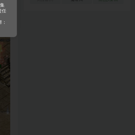
收集
责任
群：