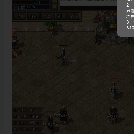
2
只
均
3、
64