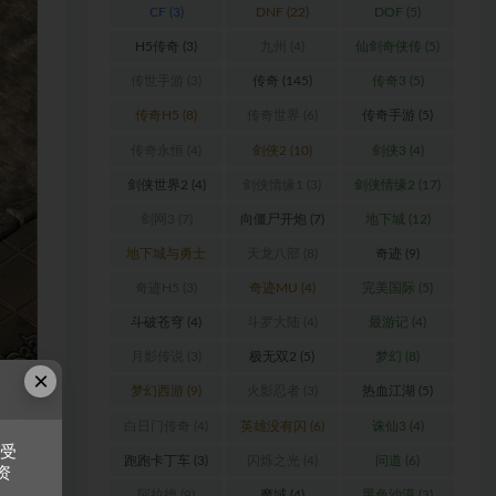
CF
(3)
DNF
(22)
DOF
(5)
H5传奇
(3)
九州
(4)
仙剑奇侠传
(5)
传世手游
(3)
传奇
(145)
传奇3
(5)
传奇H5
(8)
传奇世界
(6)
传奇手游
(5)
传奇永恒
(4)
剑侠2
(10)
剑侠3
(4)
剑侠世界2
(4)
剑侠情缘1
(3)
剑侠情缘2
(17)
剑网3
(7)
向僵尸开炮
(7)
地下城
(12)
地下城与勇士
天龙八部
(8)
奇迹
(9)
(6)
奇迹H5
(3)
奇迹MU
(4)
完美国际
(5)
斗破苍穹
(4)
斗罗大陆
(4)
最游记
(4)
月影传说
(3)
极无双2
(5)
梦幻
(8)
×
梦幻西游
(9)
火影忍者
(3)
热血江湖
(5)
白日门传奇
(4)
英雄没有闪
(6)
诛仙3
(4)
接受
跑跑卡丁车
(3)
闪烁之光
(4)
问道
(6)
资
阿拉德
(9)
魔域
(4)
黑色沙漠
(3)