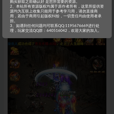
购买获取之前确认好 是您所需要的资源。
2、本站所有资源版权均属于原作者所有，这里所提供资
源均为互联上收集只能用于参考学习用，请勿直接商
用，若由于商用引起版权纠纷，一切责任均由使用者承
担。
3、如遇到任何问题均可联系QQ:1195676669进行处
理，玩家交流QQ群：640516042，欢迎大家的加入。