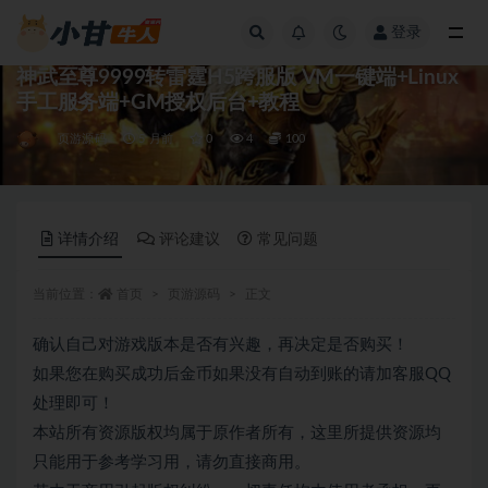
登录
全部
神武至尊9999转雷霆H5跨服版 VM一键端+Linux
手工服务端+GM授权后台+教程
页游源码
5 月前
0
4
100
详情介绍
评论建议
常见问题
当前位置：
首页
页游源码
正文
确认自己对游戏版本是否有兴趣，再决定是否购买！
如果您在购买成功后金币如果没有自动到账的请加客服QQ
处理即可！
本站所有资源版权均属于原作者所有，这里所提供资源均
只能用于参考学习用，请勿直接商用。