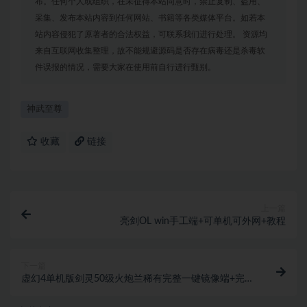
布。任何个人或组织，在未征得本站同意时，禁止复制、盗用、
采集、发布本站内容到任何网站、书籍等各类媒体平台。如若本
站内容侵犯了原著者的合法权益，可联系我们进行处理。 资源均
来自互联网收集整理，故不能规避源码是否存在病毒还是杀毒软
件误报的情况，需要大家在使用前自行进行甄别。
神武至尊
收藏
链接
上一篇
亮剑OL win手工端+可单机可外网+教程
下一篇
虚幻4单机版剑灵50级火炮兰稀有完整一键镜像端+完整
客户端+GM工具+教程