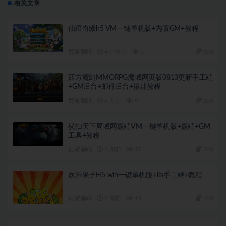
相关文章
仙语奇缘h5 VM一键单机版+内置GM+教程
页游源码
4 小时前
3
100
西方魔幻MMORPG魔域网页版0813更新手工端
+GM后台+邮件后台+搭建教程
页游源码
6 天前
9
100
横扫天下局域网微端VM一键单机版+微端+GM
工具+教程
页游源码
2 周前
17
300
欢乐果子H5 win一键单机版+lin手工端+教程
页游源码
2 周前
15
100