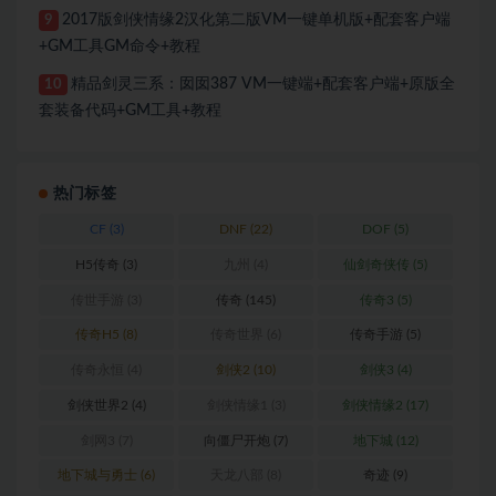
2017版剑侠情缘2汉化第二版VM一键单机版+配套客户端
9
+GM工具GM命令+教程
精品剑灵三系：囡囡387 VM一键端+配套客户端+原版全
10
套装备代码+GM工具+教程
热门标签
CF
(3)
DNF
(22)
DOF
(5)
H5传奇
(3)
九州
(4)
仙剑奇侠传
(5)
传世手游
(3)
传奇
(145)
传奇3
(5)
传奇H5
(8)
传奇世界
(6)
传奇手游
(5)
传奇永恒
(4)
剑侠2
(10)
剑侠3
(4)
剑侠世界2
(4)
剑侠情缘1
(3)
剑侠情缘2
(17)
剑网3
(7)
向僵尸开炮
(7)
地下城
(12)
地下城与勇士
(6)
天龙八部
(8)
奇迹
(9)