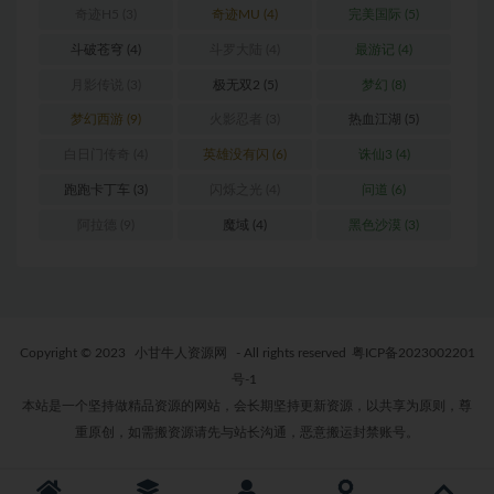
奇迹H5
(3)
奇迹MU
(4)
完美国际
(5)
斗破苍穹
(4)
斗罗大陆
(4)
最游记
(4)
月影传说
(3)
极无双2
(5)
梦幻
(8)
梦幻西游
(9)
火影忍者
(3)
热血江湖
(5)
白日门传奇
(4)
英雄没有闪
(6)
诛仙3
(4)
跑跑卡丁车
(3)
闪烁之光
(4)
问道
(6)
阿拉德
(9)
魔域
(4)
黑色沙漠
(3)
Copyright © 2023
小甘牛人资源网
- All rights reserved
粤ICP备2023002201
号-1
本站是一个坚持做精品资源的网站，会长期坚持更新资源，以共享为原则，尊
重原创，如需搬资源请先与站长沟通，恶意搬运封禁账号。