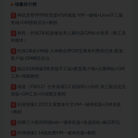
销量排行榜
神武至尊9999转雷霆H5跨服版 VM一键端+Linux手工服
1
务端+GM授权后台+教程
教程：剑侠2单机版修改单人藏剑及GM命令使用（附工具
2
和脚本）
剑侠2单机VM端-大神整合带GM宝典有剑尊和任侠-配套
3
客户端-GM网页后台
精品剑侠情缘2降龙端手工端+配套客户端+注册网站+GM
4
工具+视频教程
端游《Y神3.2》任务真端1.2 超级8G小内存 第三版优化完
5
善版+GM工具+详细图文教程
剑侠情缘2 2021大屏繁体中文VM一键单机版+GM充值
6
+教程
剑网三大橙武90级win一键单机版+免虚拟机+解压即玩
7
剑侠情缘2 14端免费VM一键单机版+教程
8