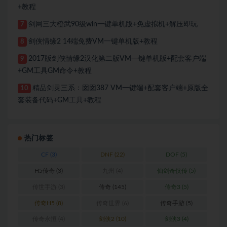
+教程
剑网三大橙武90级win一键单机版+免虚拟机+解压即玩
7
剑侠情缘2 14端免费VM一键单机版+教程
8
2017版剑侠情缘2汉化第二版VM一键单机版+配套客户端
9
+GM工具GM命令+教程
精品剑灵三系：囡囡387 VM一键端+配套客户端+原版全
10
套装备代码+GM工具+教程
热门标签
CF
(3)
DNF
(22)
DOF
(5)
H5传奇
(3)
九州
(4)
仙剑奇侠传
(5)
传世手游
(3)
传奇
(145)
传奇3
(5)
传奇H5
(8)
传奇世界
(6)
传奇手游
(5)
传奇永恒
(4)
剑侠2
(10)
剑侠3
(4)