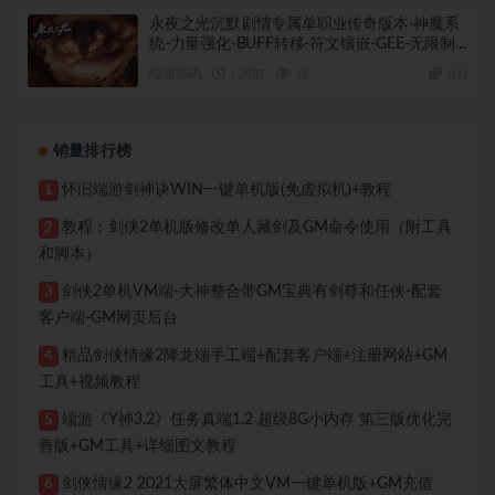
永夜之光沉默剧情专属单职业传奇版本-神魔系
统-力量强化-BUFF转移-符文镶嵌-GEE-无限制
M2+完整补丁+登录器
端游源码
1 周前
18
100
销量排行榜
怀旧端游剑神诀WIN一键单机版(免虚拟机)+教程
1
教程：剑侠2单机版修改单人藏剑及GM命令使用（附工具
2
和脚本）
剑侠2单机VM端-大神整合带GM宝典有剑尊和任侠-配套
3
客户端-GM网页后台
精品剑侠情缘2降龙端手工端+配套客户端+注册网站+GM
4
工具+视频教程
端游《Y神3.2》任务真端1.2 超级8G小内存 第三版优化完
5
善版+GM工具+详细图文教程
剑侠情缘2 2021大屏繁体中文VM一键单机版+GM充值
6