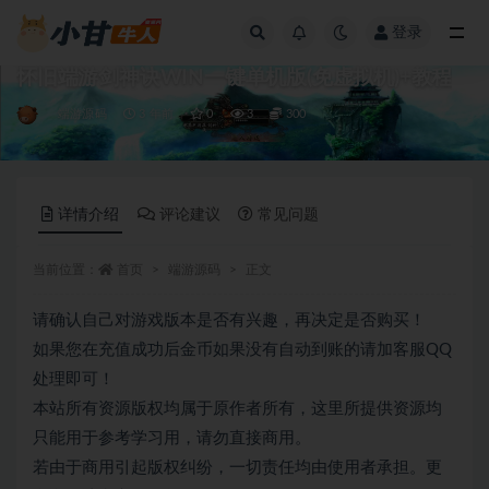
登录
全部
怀旧端游剑神诀WIN一键单机版(免虚拟机)+教程
端游源码
3 年前
0
3
300
详情介绍
评论建议
常见问题
当前位置：
首页
端游源码
正文
请确认自己对游戏版本是否有兴趣，再决定是否购买！
如果您在充值成功后金币如果没有自动到账的请加客服QQ
处理即可！
本站所有资源版权均属于原作者所有，这里所提供资源均
只能用于参考学习用，请勿直接商用。
若由于商用引起版权纠纷，一切责任均由使用者承担。更