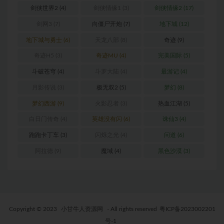
剑侠世界2
(4)
剑侠情缘1
(3)
剑侠情缘2
(17)
剑网3
(7)
向僵尸开炮
(7)
地下城
(12)
地下城与勇士
(6)
天龙八部
(8)
奇迹
(9)
奇迹H5
(3)
奇迹MU
(4)
完美国际
(5)
斗破苍穹
(4)
斗罗大陆
(4)
最游记
(4)
月影传说
(3)
极无双2
(5)
梦幻
(8)
梦幻西游
(9)
火影忍者
(3)
热血江湖
(5)
白日门传奇
(4)
英雄没有闪
(6)
诛仙3
(4)
跑跑卡丁车
(3)
闪烁之光
(4)
问道
(6)
阿拉德
(9)
魔域
(4)
黑色沙漠
(3)
Copyright © 2023
小甘牛人资源网
- All rights reserved
粤ICP备2023002201
号-1