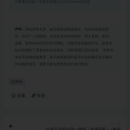
下载遇到问题？可联系客服QQ:1195676669反馈
声明：
本站所有文章，如无特殊说明或标注，均为本站原创发
布。任何个人或组织，在未征得本站同意时，禁止复制、盗用、
采集、发布本站内容到任何网站、书籍等各类媒体平台。如若本
站内容侵犯了原著者的合法权益，可联系我们进行处理。 资源均
来自互联网收集整理，故不能规避源码是否存在病毒还是杀毒软
件误报的情况，需要大家在使用前自行进行甄别。
剑神决
收藏
链接
上一篇
仙侠页游斩仙录一键端（免虚拟机）+教程