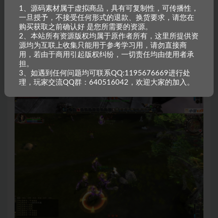
1、源码素材属于虚拟商品，具有可复制性，可传播性，
一旦授予，不接受任何形式的退款、换货要求，请您在
购买获取之前确认好 是您所需要的资源。
2、本站所有资源版权均属于原作者所有，这里所提供资
源均为互联上收集只能用于参考学习用，请勿直接商
用，若由于商用引起版权纠纷，一切责任均由使用者承
担。
3、如遇到任何问题均可联系QQ:1195676669进行处
理，玩家交流QQ群：640516042，欢迎大家的加入。