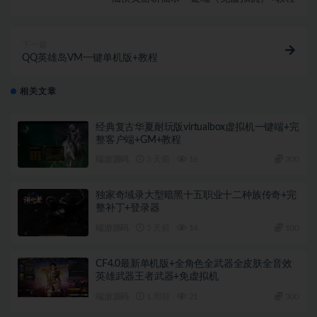
下一篇
QQ英雄岛VM一键单机版+教程
相关文章
经典复古华夏耐玩版virtualbox虚拟机一键端+完
整客户端+GM+教程
端游源码
3 天前
16
300
独家奇域录大型暗黑十五职业十二种族传奇+完
整补丁+登录器
端游源码
5 天前
14
100
CF4.0最新单机版+全角色全武器全皮肤全音效
英雄武器王者武器+免虚拟机
端游源码
1 周前
21
300