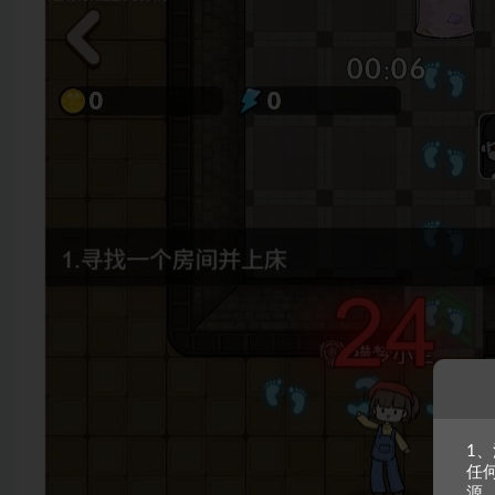
1
任
源