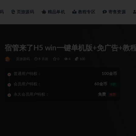
码
页游源码
精品单机
教程专区
寄售资源
宿管来了H5 win一键单机版+免广告+教
页游源码
8 月前
0
4
100
普通用户特权：
100金币
会员用户特权：
60金币
6折
永久会员用户特权：
免费
推荐