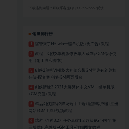
下载遇到问题？可联系客服QQ:1195676669反馈
销量排行榜
宿管来了H5 win一键单机版+免广告+教程
1
教程：剑侠2单机版修改单人藏剑及GM命令使
2
用（附工具和脚本）
剑侠2单机VM端-大神整合带GM宝典有剑尊和
3
任侠-配套客户端-GM网页后台
剑侠情缘2 2021大屏繁体中文VM一键单机版
4
+GM充值+教程
精品剑侠情缘2降龙端手工端+配套客户端+注册
5
网站+GM工具+视频教程
端游《Y神3.2》任务真端1.2 超级8G小内存 第
6
三版优化完善版+GM工具+详细图文教程