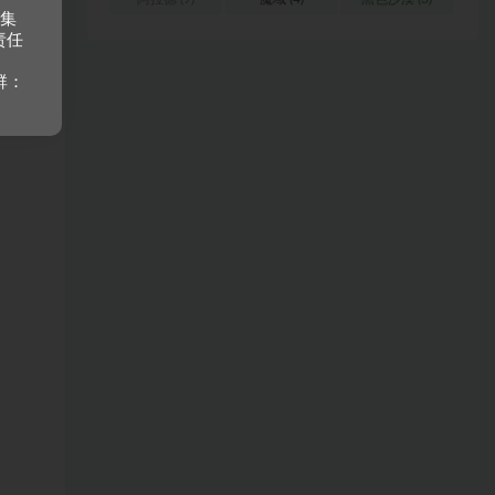
收集
责任
群：