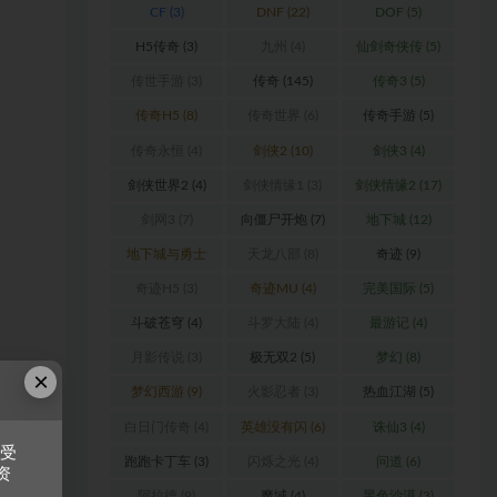
CF
(3)
DNF
(22)
DOF
(5)
H5传奇
(3)
九州
(4)
仙剑奇侠传
(5)
传世手游
(3)
传奇
(145)
传奇3
(5)
传奇H5
(8)
传奇世界
(6)
传奇手游
(5)
传奇永恒
(4)
剑侠2
(10)
剑侠3
(4)
剑侠世界2
(4)
剑侠情缘1
(3)
剑侠情缘2
(17)
剑网3
(7)
向僵尸开炮
(7)
地下城
(12)
地下城与勇士
天龙八部
(8)
奇迹
(9)
(6)
奇迹H5
(3)
奇迹MU
(4)
完美国际
(5)
斗破苍穹
(4)
斗罗大陆
(4)
最游记
(4)
月影传说
(3)
极无双2
(5)
梦幻
(8)
×
梦幻西游
(9)
火影忍者
(3)
热血江湖
(5)
白日门传奇
(4)
英雄没有闪
(6)
诛仙3
(4)
接受
跑跑卡丁车
(3)
闪烁之光
(4)
问道
(6)
资
阿拉德
(9)
魔域
(4)
黑色沙漠
(3)