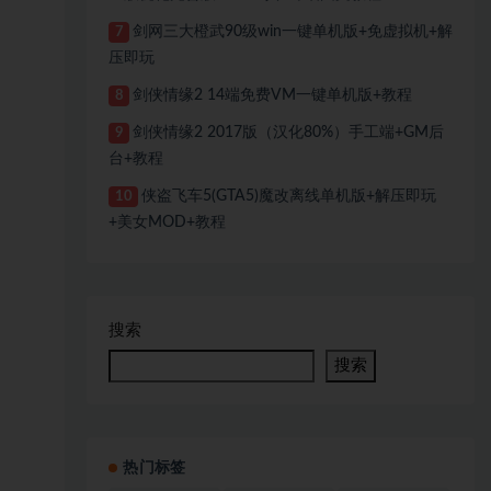
剑网三大橙武90级win一键单机版+免虚拟机+解
7
压即玩
剑侠情缘2 14端免费VM一键单机版+教程
8
剑侠情缘2 2017版（汉化80%）手工端+GM后
9
台+教程
侠盗飞车5(GTA5)魔改离线单机版+解压即玩
10
+美女MOD+教程
搜索
搜索
热门标签