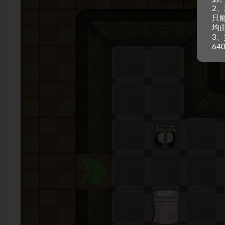
2
只
均
3、
64