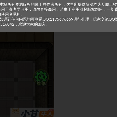
、本站所有资源版权均属于原作者所有，这里所提供资源均为互联上
能用于参考学习用，请勿直接商用，若由于商用引起版权纠纷，一切
由使用者承担。
如遇到任何问题均可联系QQ:1195676669进行处理，玩家交流QQ
0516042，欢迎大家的加入。