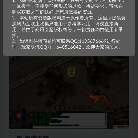
1、源码素材属于虚拟商品，具有可复制性，可传播性，
一旦授予，不接受任何形式的退款、换货要求，请您在
购买获取之前确认好 是您所需要的资源。
2、本站所有资源版权均属于原作者所有，这里所提供资
源均为互联上收集只能用于参考学习用，请勿直接商
用，若由于商用引起版权纠纷，一切责任均由使用者承
担。
3、如遇到任何问题均可联系QQ:1195676669进行处
理，玩家交流QQ群：640516042，欢迎大家的加入。