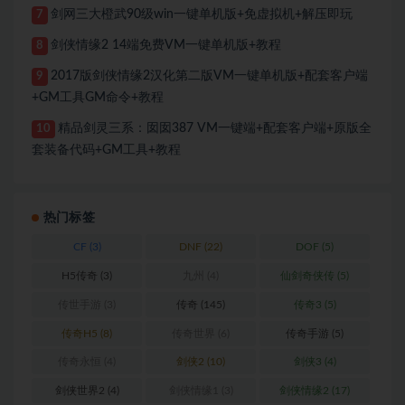
剑网三大橙武90级win一键单机版+免虚拟机+解压即玩
7
剑侠情缘2 14端免费VM一键单机版+教程
8
2017版剑侠情缘2汉化第二版VM一键单机版+配套客户端
9
+GM工具GM命令+教程
精品剑灵三系：囡囡387 VM一键端+配套客户端+原版全
10
套装备代码+GM工具+教程
热门标签
CF
(3)
DNF
(22)
DOF
(5)
H5传奇
(3)
九州
(4)
仙剑奇侠传
(5)
传世手游
(3)
传奇
(145)
传奇3
(5)
传奇H5
(8)
传奇世界
(6)
传奇手游
(5)
传奇永恒
(4)
剑侠2
(10)
剑侠3
(4)
剑侠世界2
(4)
剑侠情缘1
(3)
剑侠情缘2
(17)