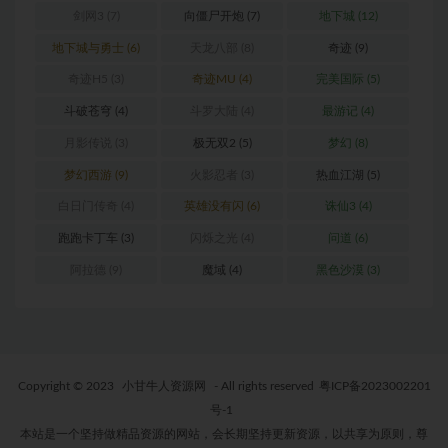
剑网3
(7)
向僵尸开炮
(7)
地下城
(12)
地下城与勇士
(6)
天龙八部
(8)
奇迹
(9)
奇迹H5
(3)
奇迹MU
(4)
完美国际
(5)
斗破苍穹
(4)
斗罗大陆
(4)
最游记
(4)
月影传说
(3)
极无双2
(5)
梦幻
(8)
梦幻西游
(9)
火影忍者
(3)
热血江湖
(5)
白日门传奇
(4)
英雄没有闪
(6)
诛仙3
(4)
跑跑卡丁车
(3)
闪烁之光
(4)
问道
(6)
阿拉德
(9)
魔域
(4)
黑色沙漠
(3)
Copyright © 2023
小甘牛人资源网
- All rights reserved
粤ICP备2023002201
号-1
本站是一个坚持做精品资源的网站，会长期坚持更新资源，以共享为原则，尊