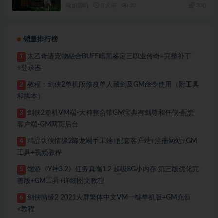
端游源码
3 天前
20
300
销量排行榜
太乙奇迹宠物融合BUFF暗黑鉴定三职业传奇+完整补丁
1
+登录器
教程：剑侠2单机版修改单人藏剑及GM命令使用（附工具
2
和脚本）
剑侠2单机VM端-大神整合带GM宝典有剑尊和任侠-配套
3
客户端-GM网页后台
精品剑侠情缘2降龙端手工端+配套客户端+注册网站+GM
4
工具+视频教程
端游《Y神3.2》任务真端1.2 超级8G小内存 第三版优化完
5
善版+GM工具+详细图文教程
剑侠情缘2 2021大屏繁体中文VM一键单机版+GM充值
6
+教程