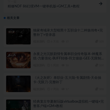
下一篇
精修NDF 86幻境VM一键单机版+GM工具+教程
相关文章
独家奇域录大型暗黑十五职业十二种族传奇+完
整补丁+登录器
端游源码
6 天前
15
100
永夜之光沉默剧情专属单职业传奇版本-神魔系
统-力量强化-BUFF转移-符文镶嵌-GEE-无限制
M2+完整补丁+登录器
端游源码
1 周前
18
100
《火之灰烬》单职业-五大陆-专属剧情-天命抽
卡-无限刀-完整补丁
端游源码
2 周前
17
100
经典复古华夏耐玩版virtualbox虚拟机一键端+完
整客户端+GM+教程