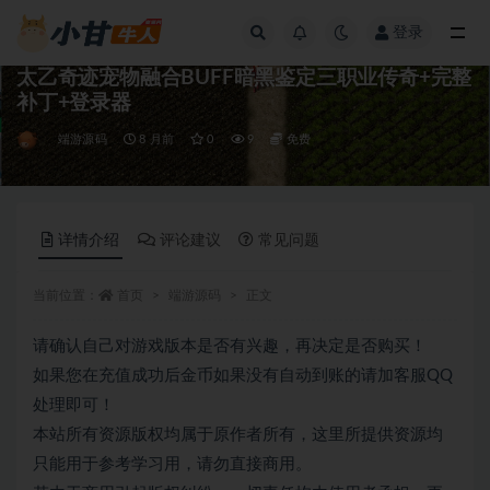
登录
全部
太乙奇迹宠物融合BUFF暗黑鉴定三职业传奇+完整
补丁+登录器
端游源码
8 月前
0
9
免费
详情介绍
评论建议
常见问题
当前位置：
首页
端游源码
正文
请确认自己对游戏版本是否有兴趣，再决定是否购买！
如果您在充值成功后金币如果没有自动到账的请加客服QQ
处理即可！
本站所有资源版权均属于原作者所有，这里所提供资源均
只能用于参考学习用，请勿直接商用。