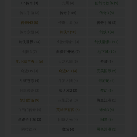
H5传奇
(3)
九州
(4)
仙剑奇侠传
(5)
传世手游
(3)
传奇
(145)
传奇3
(5)
传奇H5
(8)
传奇世界
(6)
传奇手游
(5)
传奇永恒
(4)
剑侠2
(10)
剑侠3
(4)
剑侠世界2
(4)
剑侠情缘1
(3)
剑侠情缘2
(17)
剑网3
(7)
向僵尸开炮
(7)
地下城
(12)
地下城与勇士
(6)
天龙八部
(8)
奇迹
(9)
奇迹H5
(3)
奇迹MU
(4)
完美国际
(5)
斗破苍穹
(4)
斗罗大陆
(4)
最游记
(4)
月影传说
(3)
极无双2
(5)
梦幻
(8)
梦幻西游
(9)
火影忍者
(3)
热血江湖
(5)
白日门传奇
(4)
英雄没有闪
(6)
诛仙3
(4)
跑跑卡丁车
(3)
闪烁之光
(4)
问道
(6)
阿拉德
(9)
魔域
(4)
黑色沙漠
(3)