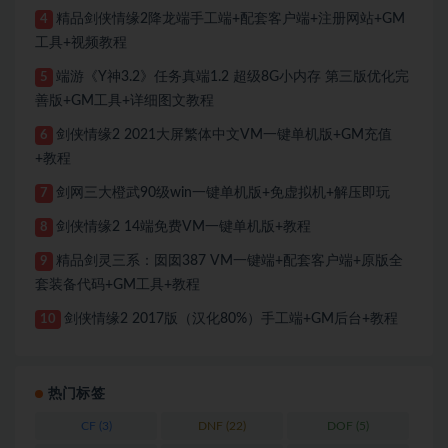
精品剑侠情缘2降龙端手工端+配套客户端+注册网站+GM
4
工具+视频教程
端游《Y神3.2》任务真端1.2 超级8G小内存 第三版优化完
5
善版+GM工具+详细图文教程
剑侠情缘2 2021大屏繁体中文VM一键单机版+GM充值
6
+教程
剑网三大橙武90级win一键单机版+免虚拟机+解压即玩
7
剑侠情缘2 14端免费VM一键单机版+教程
8
精品剑灵三系：囡囡387 VM一键端+配套客户端+原版全
9
套装备代码+GM工具+教程
剑侠情缘2 2017版（汉化80%）手工端+GM后台+教程
10
热门标签
CF
(3)
DNF
(22)
DOF
(5)