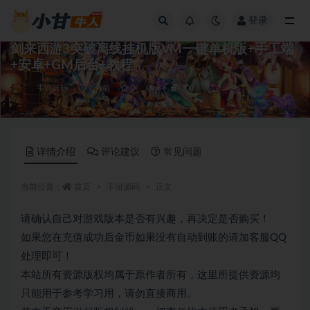
登录
全部
剑来西游3突破离线挂机版VM一键单机版+手工端
+安卓+GM后台+教程
手游源码
9 月前
0
6
300
详情介绍
评论建议
常见问题
当前位置：
首页
手游源码
正文
请确认自己对游戏版本是否有兴趣，再决定是否购买！
如果您在充值成功后金币如果没有自动到账的请加客服QQ
处理即可！
本站所有资源版权均属于原作者所有，这里所提供资源均
只能用于参考学习用，请勿直接商用。