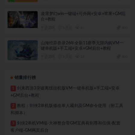
凌霄梦幻win一键端+可外网+安卓+苹果+GM后
台+教程
手游源码
5 月前
4
300
山海经异兽录26年全新11赛季无限内购VM一
键单机版+手工端+安卓+GM后台+教程
手游源码
3 天前
14
300
销量排行榜
剑来西游3突破离线挂机版VM一键单机版+手工端+安卓
1
+GM后台+教程
教程：剑侠2单机版修改单人藏剑及GM命令使用（附工具
2
和脚本）
剑侠2单机VM端-大神整合带GM宝典有剑尊和任侠-配套
3
客户端-GM网页后台