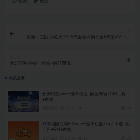
收藏
链接
上一篇
更新：三国·兵临天下H5代金券内购七合M8版VM一键
单机版+手工端+简易APP+GM后台+教程
下一篇
梦幻西游-神姬一键端+解压即玩
相关文章
长安幻夜win一键单机版+解压即玩+GM工具
+教程
端游源码
2 月前
38
300
剑来塔防江湖H5 win一键单机版+lin手工端+免
广告+GM+教程
页游源码
2 月前
16
100