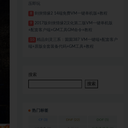
压即玩
剑侠情缘2 14端免费VM一键单机版+教程
8
2017版剑侠情缘2汉化第二版VM一键单机版
9
+配套客户端+GM工具GM命令+教程
精品剑灵三系：囡囡387 VM一键端+配套客户
10
端+原版全套装备代码+GM工具+教程
搜索
搜索
热门标签
CF
(3)
DNF
(22)
DOF
(5)