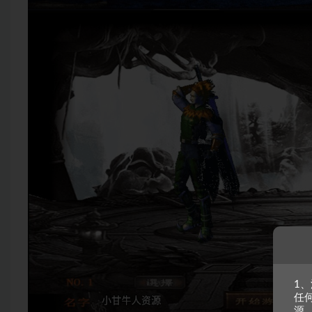
1
任
源