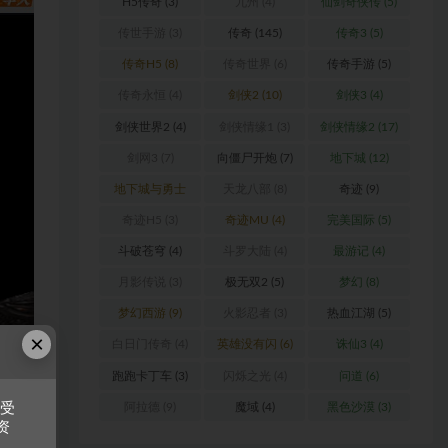
H5传奇
(3)
九州
(4)
仙剑奇侠传
(5)
传世手游
(3)
传奇
(145)
传奇3
(5)
传奇H5
(8)
传奇世界
(6)
传奇手游
(5)
传奇永恒
(4)
剑侠2
(10)
剑侠3
(4)
剑侠世界2
(4)
剑侠情缘1
(3)
剑侠情缘2
(17)
剑网3
(7)
向僵尸开炮
(7)
地下城
(12)
地下城与勇士
天龙八部
(8)
奇迹
(9)
(6)
奇迹H5
(3)
奇迹MU
(4)
完美国际
(5)
斗破苍穹
(4)
斗罗大陆
(4)
最游记
(4)
月影传说
(3)
极无双2
(5)
梦幻
(8)
梦幻西游
(9)
火影忍者
(3)
热血江湖
(5)
×
白日门传奇
(4)
英雄没有闪
(6)
诛仙3
(4)
跑跑卡丁车
(3)
闪烁之光
(4)
问道
(6)
阿拉德
(9)
魔域
(4)
黑色沙漠
(3)
接受
资