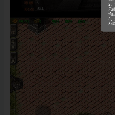
2
只
均
3、
64