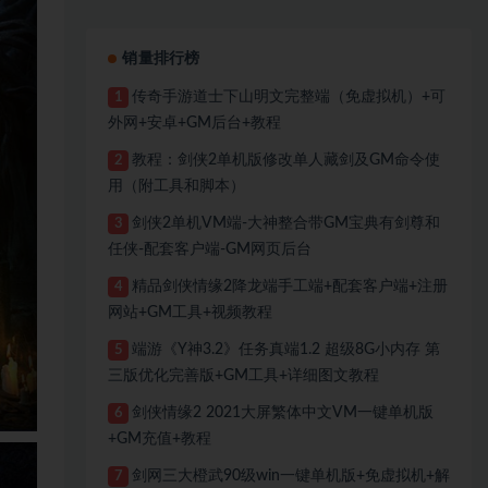
销量排行榜
传奇手游道士下山明文完整端（免虚拟机）+可
1
外网+安卓+GM后台+教程
教程：剑侠2单机版修改单人藏剑及GM命令使
2
用（附工具和脚本）
剑侠2单机VM端-大神整合带GM宝典有剑尊和
3
任侠-配套客户端-GM网页后台
精品剑侠情缘2降龙端手工端+配套客户端+注册
4
网站+GM工具+视频教程
端游《Y神3.2》任务真端1.2 超级8G小内存 第
5
三版优化完善版+GM工具+详细图文教程
剑侠情缘2 2021大屏繁体中文VM一键单机版
6
+GM充值+教程
剑网三大橙武90级win一键单机版+免虚拟机+解
7