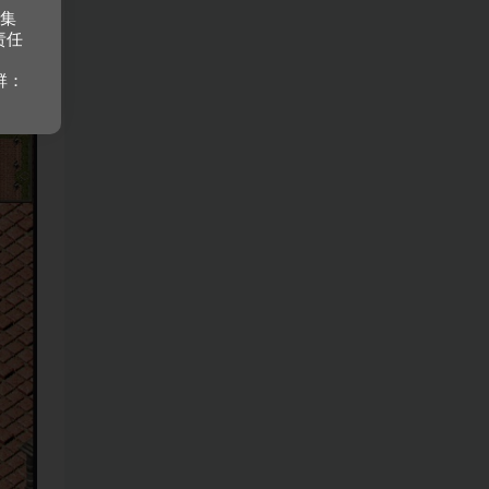
收集
责任
群：