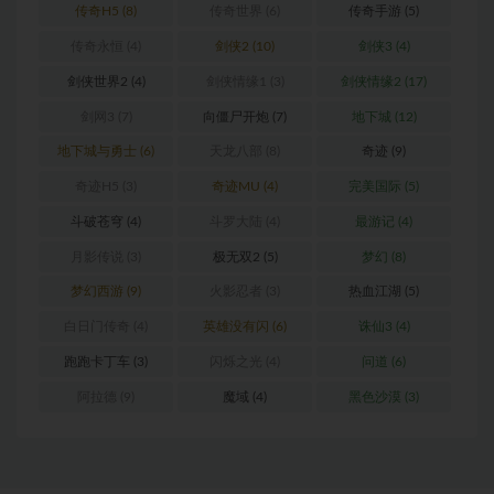
传奇H5
(8)
传奇世界
(6)
传奇手游
(5)
传奇永恒
(4)
剑侠2
(10)
剑侠3
(4)
剑侠世界2
(4)
剑侠情缘1
(3)
剑侠情缘2
(17)
剑网3
(7)
向僵尸开炮
(7)
地下城
(12)
地下城与勇士
(6)
天龙八部
(8)
奇迹
(9)
奇迹H5
(3)
奇迹MU
(4)
完美国际
(5)
斗破苍穹
(4)
斗罗大陆
(4)
最游记
(4)
月影传说
(3)
极无双2
(5)
梦幻
(8)
梦幻西游
(9)
火影忍者
(3)
热血江湖
(5)
白日门传奇
(4)
英雄没有闪
(6)
诛仙3
(4)
跑跑卡丁车
(3)
闪烁之光
(4)
问道
(6)
阿拉德
(9)
魔域
(4)
黑色沙漠
(3)