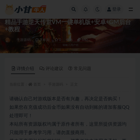
登录
全部
精品手游逆天传世VM一键单机版+安卓+GM后台
+教程
手游源码
3 年前
0
6
150
详情介绍
评论建议
常见问题
当前位置：
首页
手游源码
正文
请确认自己对游戏版本是否有兴趣，再决定是否购买！
如果您在充值成功后金币如果没有自动到账的请加客服QQ
处理即可！
本站所有资源版权均属于原作者所有，这里所提供资源均
只能用于参考学习用，请勿直接商用。