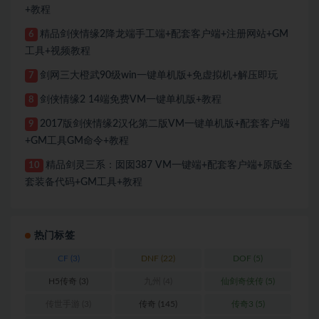
+教程
精品剑侠情缘2降龙端手工端+配套客户端+注册网站+GM
6
工具+视频教程
剑网三大橙武90级win一键单机版+免虚拟机+解压即玩
7
剑侠情缘2 14端免费VM一键单机版+教程
8
2017版剑侠情缘2汉化第二版VM一键单机版+配套客户端
9
+GM工具GM命令+教程
精品剑灵三系：囡囡387 VM一键端+配套客户端+原版全
10
套装备代码+GM工具+教程
热门标签
CF
(3)
DNF
(22)
DOF
(5)
H5传奇
(3)
九州
(4)
仙剑奇侠传
(5)
传世手游
(3)
传奇
(145)
传奇3
(5)