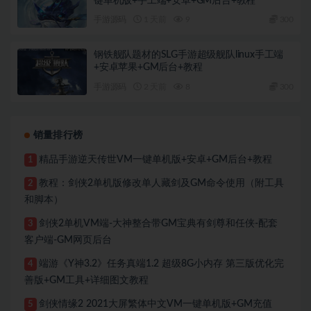
键单机版+手工端+安卓+GM后台+教程
手游源码
1 天前
9
300
钢铁舰队题材的SLG手游超级舰队linux手工端
+安卓苹果+GM后台+教程
手游源码
2 天前
8
300
销量排行榜
精品手游逆天传世VM一键单机版+安卓+GM后台+教程
1
教程：剑侠2单机版修改单人藏剑及GM命令使用（附工具
2
和脚本）
剑侠2单机VM端-大神整合带GM宝典有剑尊和任侠-配套
3
客户端-GM网页后台
端游《Y神3.2》任务真端1.2 超级8G小内存 第三版优化完
4
善版+GM工具+详细图文教程
剑侠情缘2 2021大屏繁体中文VM一键单机版+GM充值
5