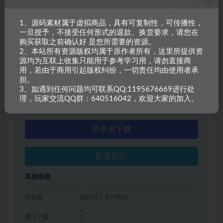
1、源码素材属于虚拟商品，具有可复制性，可传播性，
一旦授予，不接受任何形式的退款、换货要求，请您在
资源信息
购买获取之前确认好 是您所需要的资源。
2、本站所有资源版权均属于原作者所有，这里所提供资
源均为互联上收集只能用于参考学习用，请勿直接商
普通用户特权：
150金币
用，若由于商用引起版权纠纷，一切责任均由使用者承
担。
会员用户特权：
90金币
6折
3、如遇到任何问题均可联系QQ:1195676669进行处
理，玩家交流QQ群：640516042，欢迎大家的加入。
永久会员用户特权：
免费
推荐
登录后下载
联系我们
其他信息
有效期
购买后 7 天内有效
累计下载
1