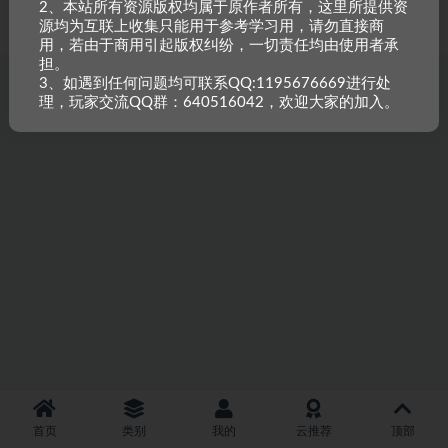
2、本站所有资源版权均属于原作者所有，这里所提供资
重原创，如需搬资源请先与站长沟通，恶意搬运封禁账号。
源均为互联上收集只能用于参考学习用，请勿直接商
用，若由于商用引起版权纠纷，一切责任均由使用者承
担。
3、如遇到任何问题均可联系QQ:1195676669进行处
理，玩家交流QQ群：640516042，欢迎大家的加入。
首页
类别
我的
云推荐
顶部