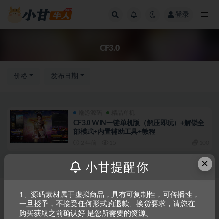
登录
全部
CF3.0
价格
发布日期
端游源码
精品单机
CF3.0 WIN一键单机版（解压即玩）+解锁全
部模式+内置辅助工具+教程
2 年前
15
100
×
小甘提醒你
Copyright © 2023
小甘牛人资源网
- All rights reserved
粤ICP备2023002201
1、源码素材属于虚拟商品，具有可复制性，可传播性，
一旦授予，不接受任何形式的退款、换货要求，请您在
号-1
购买获取之前确认好 是您所需要的资源。
本站是一个坚持做精品资源的网站，会长期坚持更新资源，以共享为原则，尊