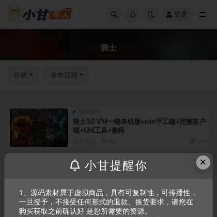
登录
全部
骑士
价格
发布日期
端游源码
骑士3.0 VM一键单机版+win手工端+完整客户
端+GM工具+教程
2 月前
16
200
×
小甘提醒你
Copyright © 2023
小甘牛人资源网
- All rights reserved
粤ICP备2023002201
1、源码素材属于虚拟商品，具有可复制性，可传播性，
一旦授予，不接受任何形式的退款、换货要求，请您在
号-1
购买获取之前确认好 是您所需要的资源。
本站是一个坚持做精品资源的网站，会长期坚持更新资源，以共享为原则，尊