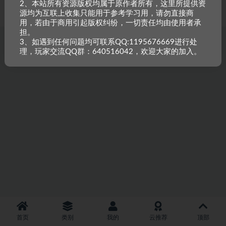
2、本站所有资源版权均属于原作者所有，这里所提供资
重原创，如需搬资源请先与站长沟通，恶意搬运封禁账号。
源均为互联上收集只能用于参考学习用，请勿直接商
用，若由于商用引起版权纠纷，一切责任均由使用者承
担。
3、如遇到任何问题均可联系QQ:1195676669进行处
理，玩家交流QQ群：640516042，欢迎大家的加入。
首页
类别
我的
云推荐
顶部