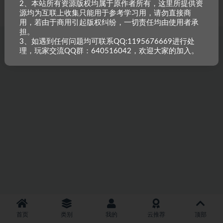
2、本站所有资源版权均属于原作者所有，这里所提供资
重原创，如需搬资源请先与站长沟通，恶意搬运封禁账号。
源均为互联上收集只能用于参考学习用，请勿直接商
用，若由于商用引起版权纠纷，一切责任均由使用者承
担。
3、如遇到任何问题均可联系QQ:1195676669进行处
理，玩家交流QQ群：640516042，欢迎大家的加入。
首页
类别
我的
云推荐
顶部