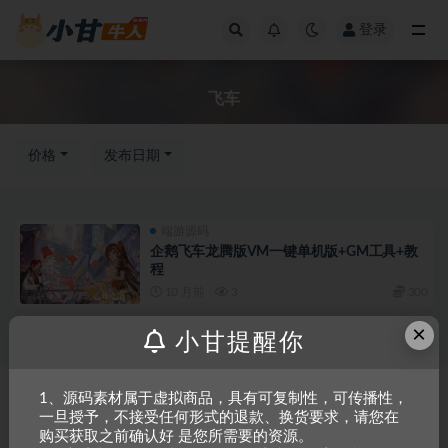
登录
全部
飞车
价格
发布日期
端游源码
企鹅飞车龙腾版VM一键单机版+GM工具+教
程
10 月前
3
300
×
小甘提醒你
Copyright © 2023
小甘牛人资源网
- All rights reserved
粤ICP备2023002201
1、源码素材属于虚拟商品，具有可复制性，可传播性，
一旦授予，不接受任何形式的退款、换货要求，请您在
号-1
购买获取之前确认好 是您所需要的资源。
本站是一个坚持做精品资源的网站，会长期坚持更新资源，以共享为原则，尊