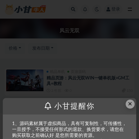
登录
全部
风云无双
价格
发布日期
精品单机
页游源码
精品页游：风云无双WIN一键单机版+GM工
具+教程
2 年前
0
150
×
小甘提醒你
Copyright © 2023
小甘牛人资源网
- All rights reserved
粤ICP备2023002201
1、源码素材属于虚拟商品，具有可复制性，可传播性，
一旦授予，不接受任何形式的退款、换货要求，请您在
号-1
购买获取之前确认好 是您所需要的资源。
本站是一个坚持做精品资源的网站，会长期坚持更新资源，以共享为原则，尊