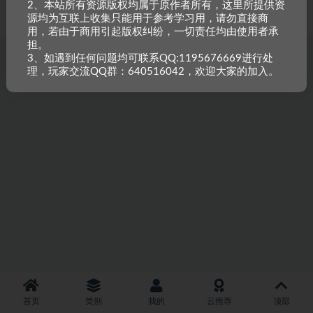
2、本站所有资源版权均属于原作者所有，这里所提供资
重原创，如需搬资源请先与站长沟通，恶意搬运封禁账号。
源均为互联上收集只能用于参考学习用，请勿直接商
用，若由于商用引起版权纠纷，一切责任均由使用者承
担。
3、如遇到任何问题均可联系QQ:1195676669进行处
理，玩家交流QQ群：640516042，欢迎大家的加入。
首页
类别
我的
云推荐
顶部