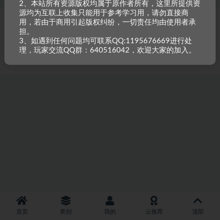
2、本站所有资源版权均属于原作者所有，这里所提供资
源均为互联上收集只能用于参考学习用，请勿直接商
用，若由于商用引起版权纠纷，一切责任均由使用者承
Copyright © 2023
小甘牛人资源网
- All rights reserved
粤ICP备2023002201
担。
号-1
3、如遇到任何问题均可联系QQ:1195676669进行处
本站是一个坚持做精品资源的网站，会长期坚持更新资源，以共享为原则，尊
理，玩家交流QQ群：640516042，欢迎大家的加入。
重原创，如需搬资源请先与站长沟通，恶意搬运封禁账号。
首页
类别
我的
云推荐
顶部