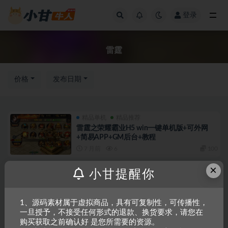
登录
全部
雷霆
价格
发布日期
精品单机
精品推荐
雷霆之荣耀霸业H5 win一键单机版+可外网
+简易APP+GM后台+教程
7 月前
6
100
×
页游源码
首页推荐
小甘提醒你
蓝月神魔2.0雷霆H5超变多区跨服多功能版
VM一键单机版+手工端+GM后台+教程
2 年前
2
200
1、源码素材属于虚拟商品，具有可复制性，可传播性，
一旦授予，不接受任何形式的退款、换货要求，请您在
购买获取之前确认好 是您所需要的资源。