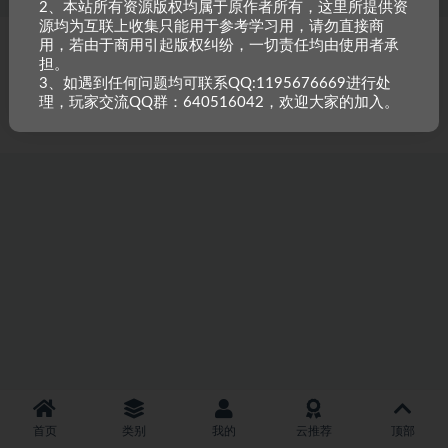
2、本站所有资源版权均属于原作者所有，这里所提供资
源均为互联上收集只能用于参考学习用，请勿直接商
用，若由于商用引起版权纠纷，一切责任均由使用者承
Copyright © 2023
小甘牛人资源网
- All rights reserved
粤ICP备2023002201
担。
号-1
3、如遇到任何问题均可联系QQ:1195676669进行处
本站是一个坚持做精品资源的网站，会长期坚持更新资源，以共享为原则，尊
理，玩家交流QQ群：640516042，欢迎大家的加入。
重原创，如需搬资源请先与站长沟通，恶意搬运封禁账号。
首页
类别
我的
云推荐
顶部