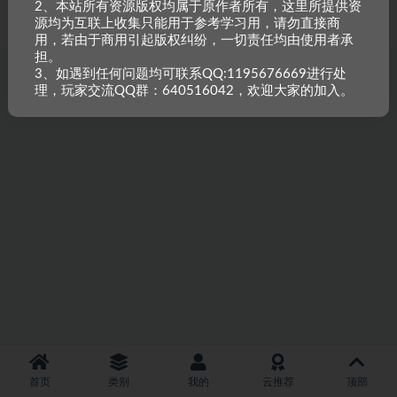
2、本站所有资源版权均属于原作者所有，这里所提供资
重原创，如需搬资源请先与站长沟通，恶意搬运封禁账号。
源均为互联上收集只能用于参考学习用，请勿直接商
用，若由于商用引起版权纠纷，一切责任均由使用者承
担。
3、如遇到任何问题均可联系QQ:1195676669进行处
理，玩家交流QQ群：640516042，欢迎大家的加入。
首页
类别
我的
云推荐
顶部