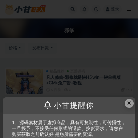
登录
全部
邪修
价格
发布日期
精品推荐
页游源码
凡人修仙-邪修就是快H5 win一键单机版
+GM+免广告+教程
6 月前
6
150
×
小甘提醒你
Copyright © 2023
小甘牛人资源网
- All rights reserved
粤ICP备2023002201
1、源码素材属于虚拟商品，具有可复制性，可传播性，
一旦授予，不接受任何形式的退款、换货要求，请您在
号-1
购买获取之前确认好 是您所需要的资源。
本站是一个坚持做精品资源的网站，会长期坚持更新资源，以共享为原则，尊