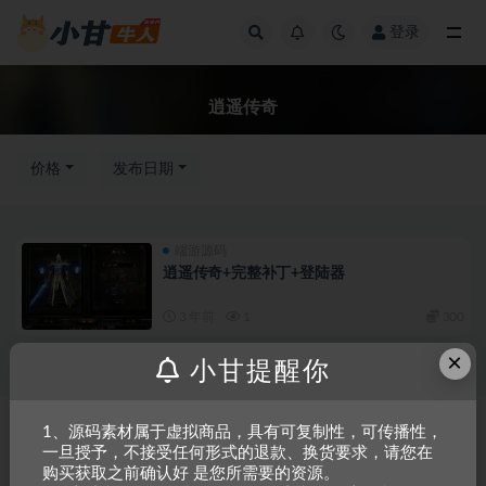
登录
全部
逍遥传奇
价格
发布日期
端游源码
逍遥传奇+完整补丁+登陆器
3 年前
1
300
×
小甘提醒你
Copyright © 2023
小甘牛人资源网
- All rights reserved
粤ICP备2023002201
1、源码素材属于虚拟商品，具有可复制性，可传播性，
一旦授予，不接受任何形式的退款、换货要求，请您在
号-1
购买获取之前确认好 是您所需要的资源。
本站是一个坚持做精品资源的网站，会长期坚持更新资源，以共享为原则，尊