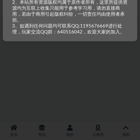
2、本站所有资源版权均属于原作者所有，这里所提供资
重原创，如需搬资源请先与站长沟通，恶意搬运封禁账号。
源均为互联上收集只能用于参考学习用，请勿直接商
用，若由于商用引起版权纠纷，一切责任均由使用者承
担。
3、如遇到任何问题均可联系QQ:1195676669进行处
理，玩家交流QQ群：640516042，欢迎大家的加入。
首页
类别
我的
云推荐
顶部