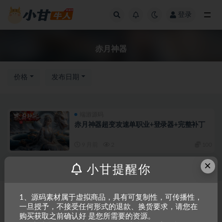
登录
全部
赤月神器
价格
发布日期
端游源码
赤月神器超变攻速单职业+登录器+完整补丁
9 月前
2
100
×
小甘提醒你
Copyright © 2023
小甘牛人资源网
- All rights reserved
粤ICP备2023002201
1、源码素材属于虚拟商品，具有可复制性，可传播性，
一旦授予，不接受任何形式的退款、换货要求，请您在
号-1
购买获取之前确认好 是您所需要的资源。
本站是一个坚持做精品资源的网站，会长期坚持更新资源，以共享为原则，尊