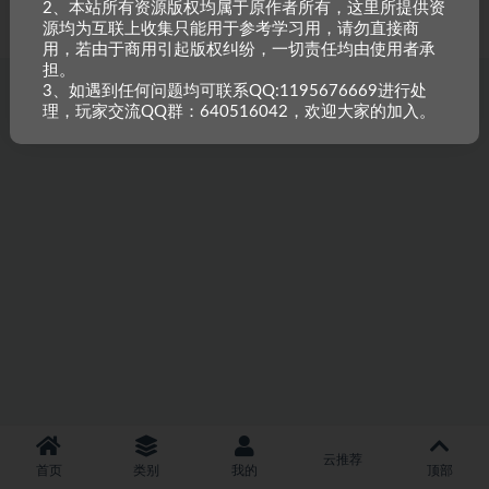
2、本站所有资源版权均属于原作者所有，这里所提供资
重原创，如需搬资源请先与站长沟通，恶意搬运封禁账号。
源均为互联上收集只能用于参考学习用，请勿直接商
用，若由于商用引起版权纠纷，一切责任均由使用者承
担。
3、如遇到任何问题均可联系QQ:1195676669进行处
理，玩家交流QQ群：640516042，欢迎大家的加入。
云推荐
首页
类别
我的
顶部