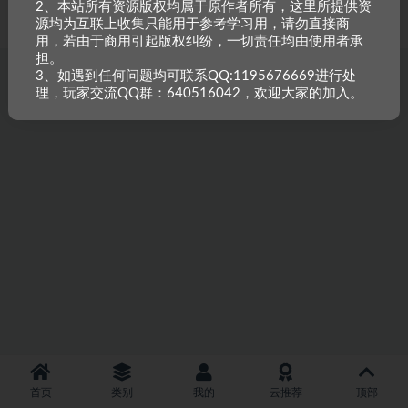
2、本站所有资源版权均属于原作者所有，这里所提供资
重原创，如需搬资源请先与站长沟通，恶意搬运封禁账号。
源均为互联上收集只能用于参考学习用，请勿直接商
用，若由于商用引起版权纠纷，一切责任均由使用者承
担。
3、如遇到任何问题均可联系QQ:1195676669进行处
理，玩家交流QQ群：640516042，欢迎大家的加入。
首页
类别
我的
云推荐
顶部