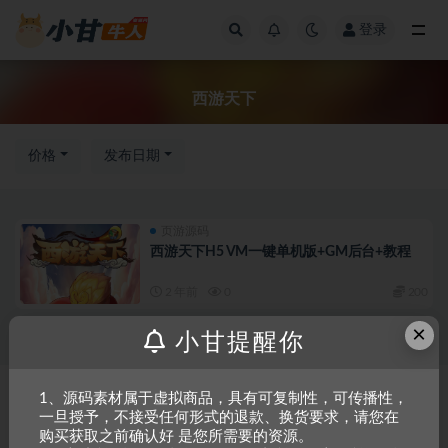
登录
全部
西游天下
价格
发布日期
页游源码
西游天下H5 VM一键单机版+GM后台+教程
2 年前
0
200
×
小甘提醒你
Copyright © 2023
小甘牛人资源网
- All rights reserved
粤ICP备2023002201
1、源码素材属于虚拟商品，具有可复制性，可传播性，
一旦授予，不接受任何形式的退款、换货要求，请您在
号-1
购买获取之前确认好 是您所需要的资源。
本站是一个坚持做精品资源的网站，会长期坚持更新资源，以共享为原则，尊