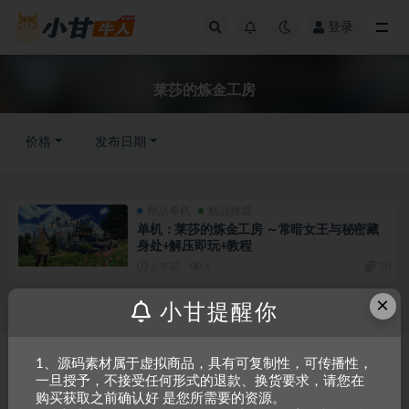
登录
全部
莱莎的炼金工房
价格
发布日期
精品单机
精品推荐
单机：莱莎的炼金工房 ～常暗女王与秘密藏
身处+解压即玩+教程
2 年前
4
50
×
小甘提醒你
Copyright © 2023
小甘牛人资源网
- All rights reserved
粤ICP备2023002201
1、源码素材属于虚拟商品，具有可复制性，可传播性，
一旦授予，不接受任何形式的退款、换货要求，请您在
号-1
购买获取之前确认好 是您所需要的资源。
本站是一个坚持做精品资源的网站，会长期坚持更新资源，以共享为原则，尊