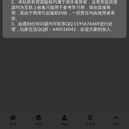
2、本站所有资源版权均属于原作者所有，这里所提供资
重原创，如需搬资源请先与站长沟通，恶意搬运封禁账号。
源均为互联上收集只能用于参考学习用，请勿直接商
用，若由于商用引起版权纠纷，一切责任均由使用者承
担。
3、如遇到任何问题均可联系QQ:1195676669进行处
理，玩家交流QQ群：640516042，欢迎大家的加入。
首页
类别
我的
云推荐
顶部